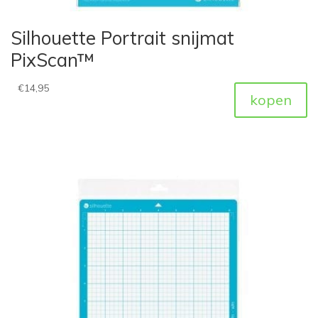
Silhouette Portrait snijmat
PixScan™
€
14,95
kopen