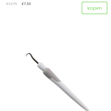
€
12,95
€
7,50
kopen