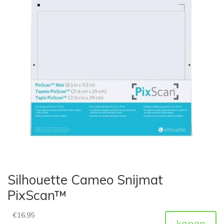
Silhouette Cameo Snijmat
PixScan™
€
16,95
kopen