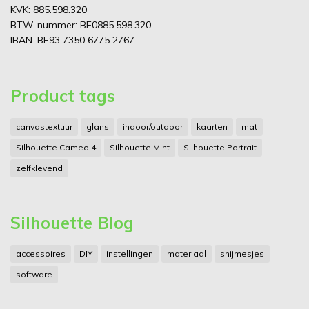
KVK: 885.598.320
BTW-nummer: BE0885.598.320
IBAN: BE93 7350 6775 2767
Product tags
canvastextuur
glans
indoor/outdoor
kaarten
mat
Silhouette Cameo 4
Silhouette Mint
Silhouette Portrait
zelfklevend
Silhouette Blog
accessoires
DIY
instellingen
materiaal
snijmesjes
software