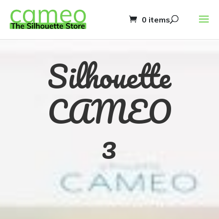
0 items
Silhouette
CAMEO
3