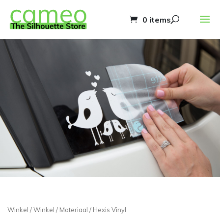
0 items
Winkel
/
Winkel
/
Materiaal
/ Hexis Vinyl