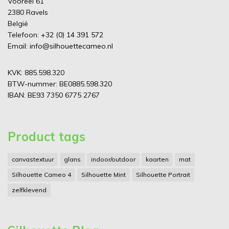
Vooreel 61
2380 Ravels
België
Telefoon:
+32 (0) 14 391 572
Email:
info@silhouettecameo.nl
KVK: 885.598.320
BTW-nummer: BE0885.598.320
IBAN: BE93 7350 6775 2767
Product tags
canvastextuur
glans
indoor/outdoor
kaarten
mat
Silhouette Cameo 4
Silhouette Mint
Silhouette Portrait
zelfklevend