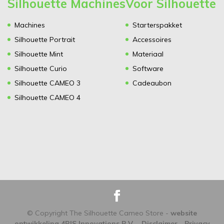
Silhouette Machines
Voor Silhouette
Machines
Starterspakket
Silhouette Portrait
Accessoires
Silhouette Mint
Materiaal
Silhouette Curio
Software
Silhouette CAMEO 3
Cadeaubon
Silhouette CAMEO 4
© Copyright The Silhouette Cameo Store -
website
ontwikkeling 4BIS Innovations B.V.
-
Disclaimer
-
Privacy