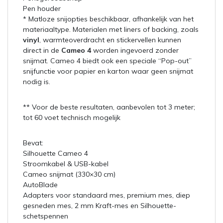
Pen houder
* Matloze snijopties beschikbaar, afhankelijk van het
materiaaltype. Materialen met liners of backing, zoals
vinyl
, warmteoverdracht en stickervellen kunnen
direct in de
Cameo 4
worden ingevoerd zonder
snijmat. Cameo 4 biedt ook een speciale “Pop-out”
snijfunctie voor papier en karton waar geen snijmat
nodig is.
** Voor de beste resultaten, aanbevolen tot 3 meter;
tot 60 voet technisch mogelijk
Bevat:
Silhouette Cameo 4
Stroomkabel & USB-kabel
Cameo snijmat (330×30 cm)
AutoBlade
Adapters voor standaard mes, premium mes, diep
gesneden mes, 2 mm Kraft-mes en Silhouette-
schetspennen