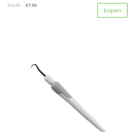
€
12,95
€
7,50
kopen