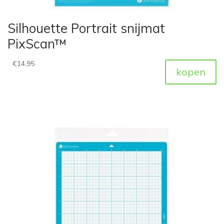
Silhouette Portrait snijmat
PixScan™
€
14,95
kopen