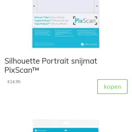
Silhouette Portrait snijmat
PixScan™
€
14,95
kopen