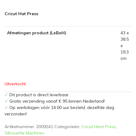
Cricut Hat Press
Afmetingen product (LxBxH)
43 x
38,5
x
19,3
cm
Uitverkocht
✓
Dit product is direct leverbaar
✓
Gratis verzending vanaf € 95 binnen Nederland!
✓
Op werkdagen vóór 14.00 uur besteld, dezelfde dag
verzonden!
Artikelnummer:
2009241
Categorieën:
Cricut Heat Press
,
Silhouette Machines