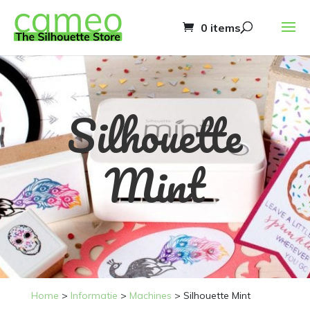
0 items
Silhouette
Mint
Home
>
Informatie
>
Machines
>
Silhouette Mint