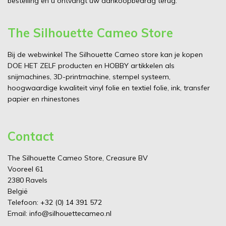
bestelling en u ontvangt uw aankoopbedrag terug.
The Silhouette Cameo Store
Bij de webwinkel The Silhouette Cameo store kan je kopen
DOE HET ZELF producten en HOBBY artikkelen als
snijmachines, 3D-printmachine, stempel systeem,
hoogwaardige kwaliteit vinyl folie en textiel folie, ink, transfer
papier en rhinestones
Contact
The Silhouette Cameo Store, Creasure BV
Vooreel 61
2380 Ravels
België
Telefoon:
+32 (0) 14 391 572
Email:
info@silhouettecameo.nl