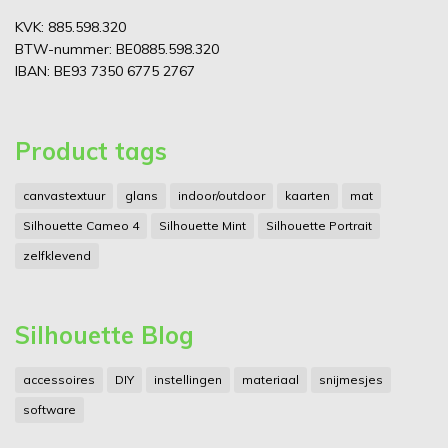
KVK: 885.598.320
BTW-nummer: BE0885.598.320
IBAN: BE93 7350 6775 2767
Product tags
canvastextuur
glans
indoor/outdoor
kaarten
mat
Silhouette Cameo 4
Silhouette Mint
Silhouette Portrait
zelfklevend
Silhouette Blog
accessoires
DIY
instellingen
materiaal
snijmesjes
software