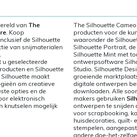
wereld van
The
The Silhouette Cameo s
re
. Koop
producten voor de kun
clusief de Silhouette
waaronder de Silhoue
tie van snijmaterialen
Silhouette Portrait, de
.
Silhouette Mint met 
 u geselecteerde
ontwerpsoftware Silho
roducten en Silhouette
Studio. Silhouette Des
 Silhouette maakt
groeiende marktplaat
ogieën om creatieve
digitale ontwerpen b
ste opties en de
downloaden. Alle soor
or elektronisch
makers gebruiken
Sil
 knutselen mogelijk
ontwerpen te snijden 
voor scrapbooking, k
huisdecoraties, quilt- 
stempelen, aangepaste
andere doe-het-zelfge