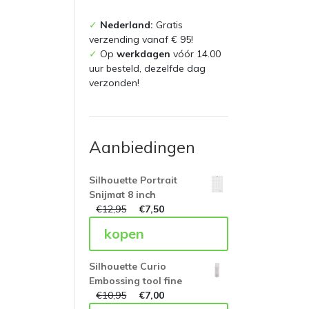
prijs
prijs
✓
Nederland:
Gratis
verzending vanaf € 95!
✓
Op
werkdagen
vóór 14.00
uur besteld, dezelfde dag
verzonden!
Aanbiedingen
Silhouette Portrait
Snijmat 8 inch
€
12,95
€
7,50
kopen
Silhouette Curio
Embossing tool fine
€
10,95
€
7,00