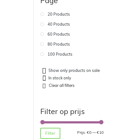
Page
20 Products
40 Products
60 Products
80 Products
100 Products
Show only products on sale
In stock only
Clear all filters
Filter op prijs
Min.
Max.
Prijs:
€0
—
€10
Filter