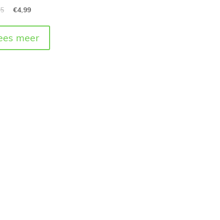
45
€
4,99
ees meer