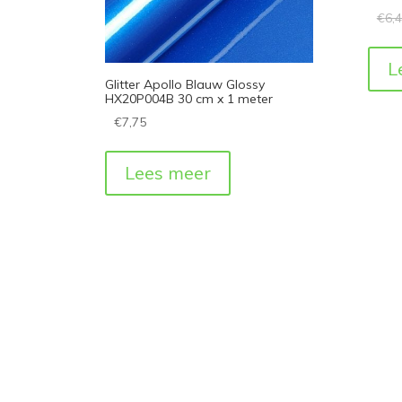
€
6,
L
Glitter Apollo Blauw Glossy
HX20P004B 30 cm x 1 meter
€
7,75
Lees meer