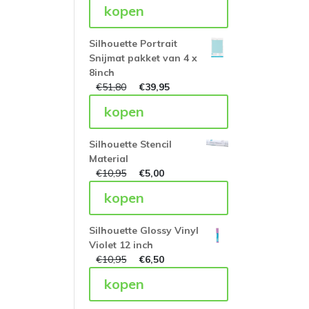
kopen
Silhouette Portrait
Snijmat pakket van 4 x
8inch
€
51,80
€
39,95
kopen
Silhouette Stencil
Material
€
10,95
€
5,00
kopen
Silhouette Glossy Vinyl
Violet 12 inch
€
10,95
€
6,50
kopen