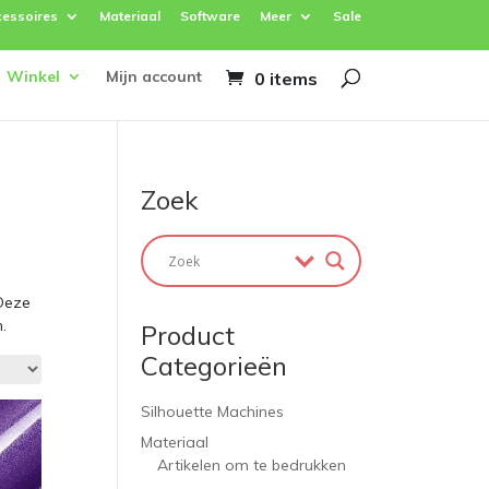
essoires
Materiaal
Software
Meer
Sale
Winkel
Mijn account
0 items
Zoek
 Deze
.
Product
Categorieën
Silhouette Machines
Materiaal
Artikelen om te bedrukken