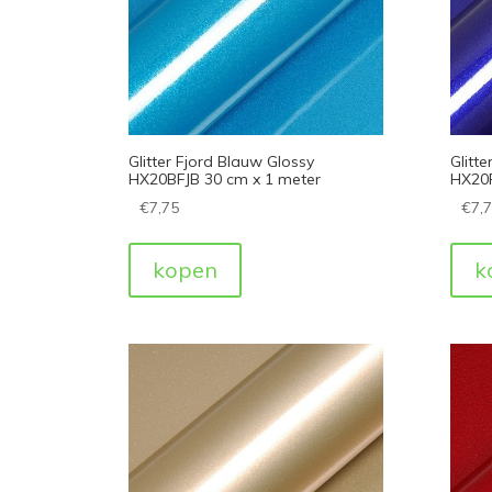
Glitter Fjord Blauw Glossy
Glitt
HX20BFJB 30 cm x 1 meter
HX20P
€
7,75
€
7,
kopen
k