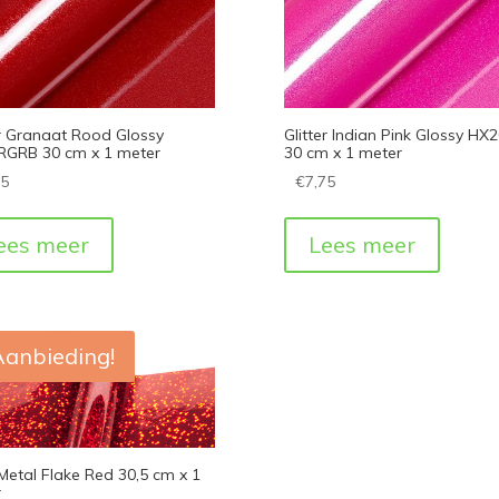
er Granaat Rood Glossy
Glitter Indian Pink Glossy HX
GRB 30 cm x 1 meter
30 cm x 1 meter
75
€
7,75
ees meer
Lees meer
Aanbieding!
 Metal Flake Red 30,5 cm x 1
r