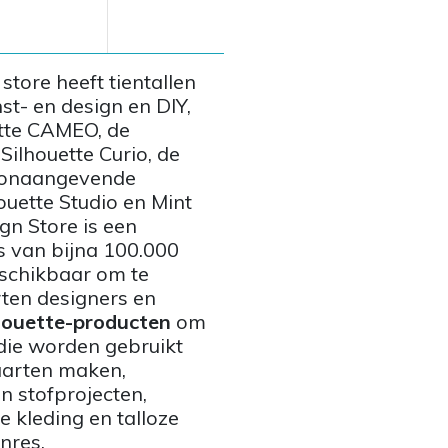
tore heeft tientallen
st- en design en DIY,
tte CAMEO, de
 Silhouette Curio, de
toonaangevende
uette Studio en Mint
ign Store is een
s van bijna 100.000
eschikbaar om te
ten designers en
houette-producten
om
die worden gebruikt
aarten maken,
en stofprojecten,
 kleding en talloze
nres.