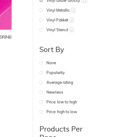
Vinyl Glitter Glossy
11
Vinyl Metallic
3
Vinyl Pakket
4
Vinyl Stencil
3
20RINB
Sort By
None
Popularity
Average rating
Newness
Price: low to high
Price: high to low
Products Per