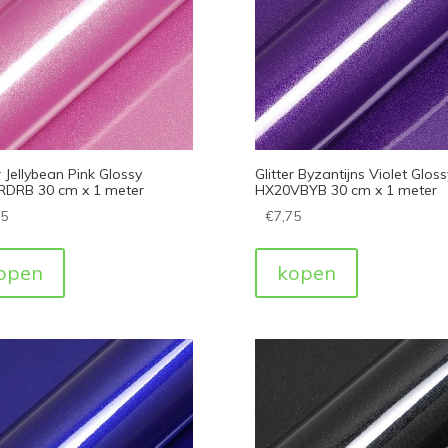
r Jellybean Pink Glossy
Glitter Byzantijns Violet Gloss
DRB 30 cm x 1 meter
HX20VBYB 30 cm x 1 meter
75
€
7,75
open
kopen