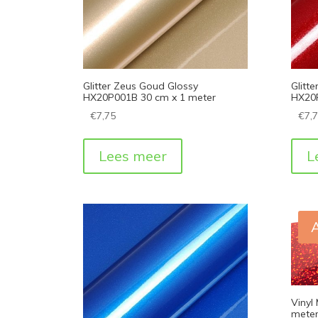
Glitter Zeus Goud Glossy
Glitt
HX20P001B 30 cm x 1 meter
HX20R
€
7,75
€
7,
Lees meer
L
Vinyl
mete