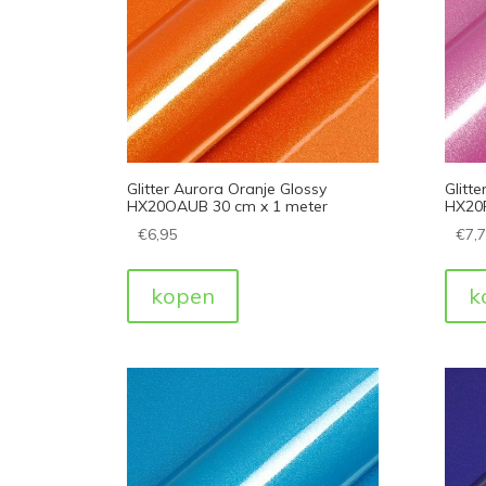
Glitter Aurora Oranje Glossy
Glitte
HX20OAUB 30 cm x 1 meter
HX20R
€
6,95
€
7,
kopen
k