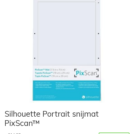
Silhouette Portrait snijmat
PixScan™