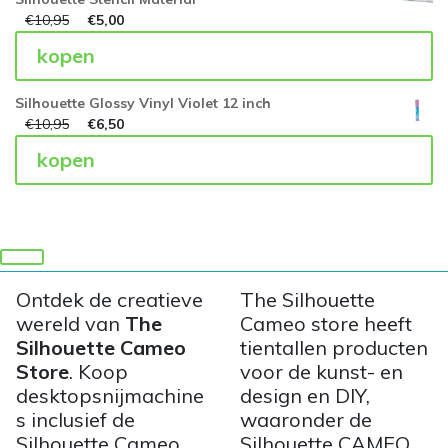
€
10,95
€
5,00
kopen
Silhouette Glossy Vinyl Violet 12 inch
€
10,95
€
6,50
kopen
Ontdek de creatieve
The Silhouette
wereld van
The
Cameo store heeft
Silhouette Cameo
tientallen producten
Store
. Koop
voor de kunst- en
desktopsnijmachine
design en DIY,
s inclusief de
waaronder de
Silhouette Cameo
Silhouette CAMEO,