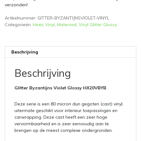
x
verzonden!
1
meter
Artikelnummer:
GITTER-BYZANTIJNSVIOLET-VINYL
aantal
Categorieën:
Hexis Vinyl
,
Materiaal
,
Vinyl Glitter Glossy
Beschrijving
Beschrijving
Glitter Byzantijns Violet Glossy HX20VBYB
Deze serie is een 80 micron dun gegoten (cast) vinyl,
uitermate geschikt voor interieur toepassingen en
carwrapping. Deze cast heeft een zeer hoge
vervormbaarheid en is zeer eenvoudig aan te
brengen op de meest complexe ondergronden.