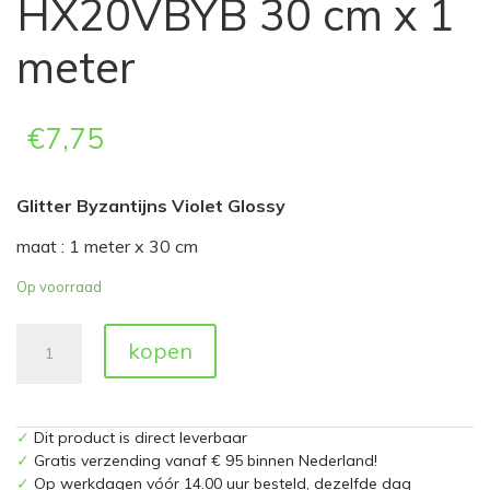
HX20VBYB 30 cm x 1
meter
€
7,75
Glitter Byzantijns Violet Glossy
maat : 1 meter x 30 cm
Op voorraad
Glitter
kopen
Byzantijns
Violet
Glossy
HX20VBYB
✓
Dit product is direct leverbaar
30
✓
Gratis verzending vanaf € 95 binnen Nederland!
cm
✓
Op werkdagen vóór 14.00 uur besteld, dezelfde dag