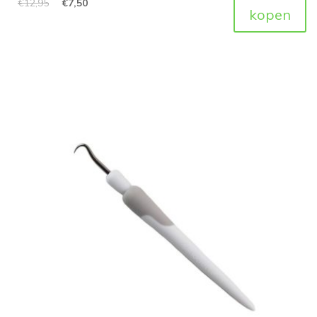
€
12,95
€
7,50
kopen