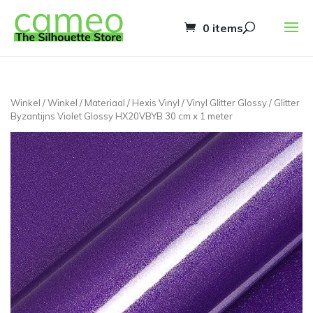
0 items
Winkel
/
Winkel
/
Materiaal
/
Hexis Vinyl
/
Vinyl Glitter Glossy
/ Glitter
Byzantijns Violet Glossy HX20VBYB 30 cm x 1 meter