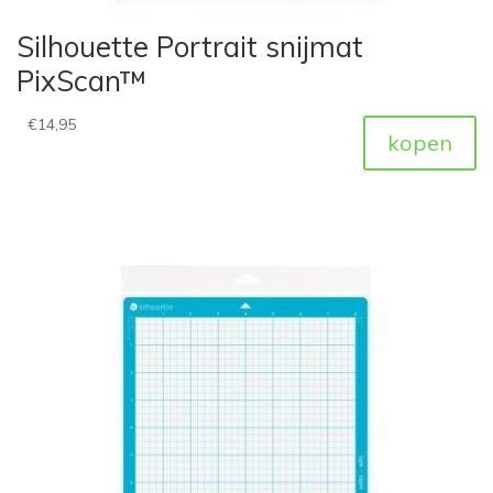
Silhouette Portrait snijmat
PixScan™
€
14,95
kopen