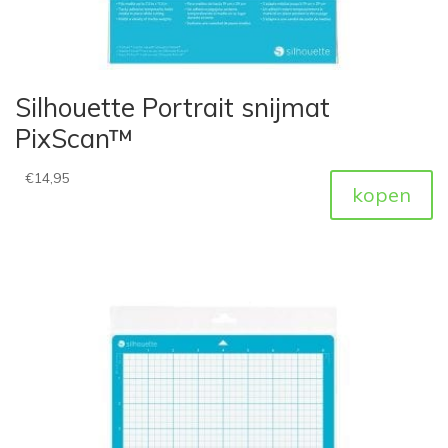
Silhouette Portrait snijmat
PixScan™
€
14,95
kopen