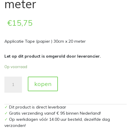
meter
€
15,75
Applicatie Tape (papier ) 30cm x 20 meter
Let op dit product is omgerold door leverancier.
Op voorraad
Applicatie
kopen
Tape
(papier
)
30cm
✓
Dit product is direct leverbaar
x
✓
Gratis verzending vanaf € 95 binnen Nederland!
20
✓
Op werkdagen vóór 14.00 uur besteld, dezelfde dag
meter
verzonden!
aantal