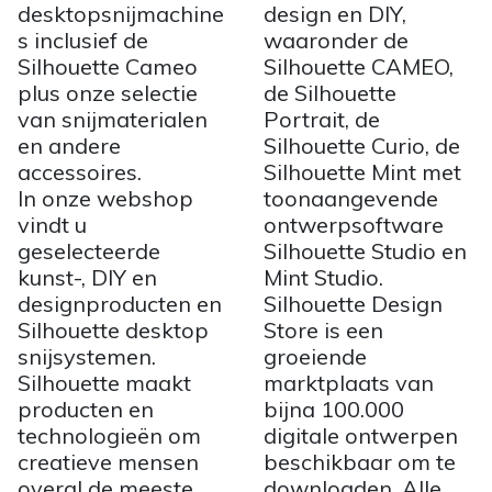
desktopsnijmachine
design en DIY,
s inclusief de
waaronder de
Silhouette Cameo
Silhouette CAMEO,
plus onze selectie
de Silhouette
van snijmaterialen
Portrait, de
en andere
Silhouette Curio, de
accessoires.
Silhouette Mint met
In onze webshop
toonaangevende
vindt u
ontwerpsoftware
geselecteerde
Silhouette Studio en
kunst-, DIY en
Mint Studio.
designproducten en
Silhouette Design
Silhouette desktop
Store is een
snijsystemen.
groeiende
Silhouette maakt
marktplaats van
producten en
bijna 100.000
technologieën om
digitale ontwerpen
creatieve mensen
beschikbaar om te
overal de meeste
downloaden. Alle