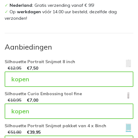
✓
Nederland:
Gratis verzending vanaf € 95!
✓
Op
werkdagen
vóór 14.00 uur besteld, dezelfde dag
verzonden!
Aanbiedingen
Silhouette Portrait Snijmat 8 inch
€
12,95
€
7,50
kopen
Silhouette Curio Embossing tool fine
€
10,95
€
7,00
kopen
Silhouette Portrait Snijmat pakket van 4 x 8inch
€
51,80
€
39,95