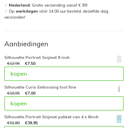
✓
Nederland:
Gratis verzending vanaf € 95!
✓
Op
werkdagen
vóór 14.00 uur besteld, dezelfde dag
verzonden!
Aanbiedingen
Silhouette Portrait Snijmat 8 inch
€
12,95
€
7,50
kopen
Silhouette Curio Embossing tool fine
€
10,95
€
7,00
kopen
Silhouette Portrait Snijmat pakket van 4 x 8inch
€
51,80
€
39,95