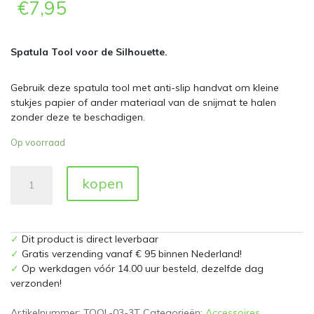
€
7,95
Spatula Tool voor de Silhouette.
Gebruik deze spatula tool met anti-slip handvat om kleine
stukjes papier of ander materiaal van de snijmat te halen
zonder deze te beschadigen.
Op voorraad
Silhouette
kopen
Spatula
Tool
aantal
✓
Dit product is direct leverbaar
✓
Gratis verzending vanaf € 95 binnen Nederland!
✓
Op werkdagen vóór 14.00 uur besteld, dezelfde dag
verzonden!
Artikelnummer:
TOOL-03-3T
Categorieën:
Accessoires
,