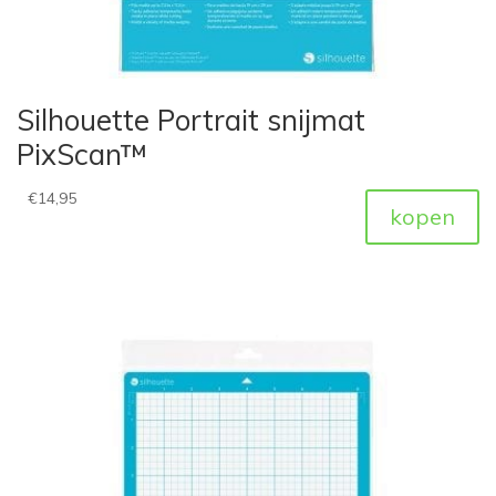
Silhouette Portrait snijmat
PixScan™
€
14,95
kopen