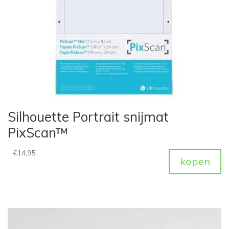
Silhouette Portrait snijmat
PixScan™
€
14,95
kopen