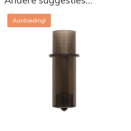
Andere suggesties…
Aanbieding!