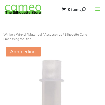
0 items
Winkel
/
Winkel
/
Materiaal
/
Accessoires
/ Silhouette Curio
Embossing tool fine
Aanbieding!