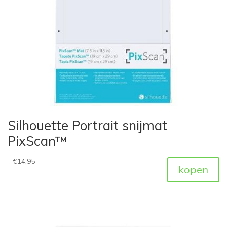
Silhouette Portrait snijmat
PixScan™
€
14,95
kopen