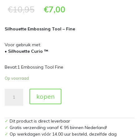
€
10,95
€
7,00
Silhouette Embossing Tool – Fine
Voor gebruik met:
•
Silhouette Curio ™
Bevat:1 Embossing Tool Fine
Op voorraad
Silhouette
kopen
Curio
Embossing
tool
fine
✓
Dit product is direct leverbaar
aantal
✓
Gratis verzending vanaf € 95 binnen Nederland!
✓
Op werkdagen vóór 14.00 uur besteld, dezelfde dag