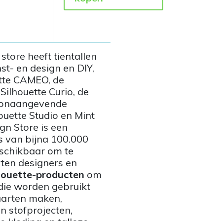
tore heeft tientallen
st- en design en DIY,
tte CAMEO, de
 Silhouette Curio, de
toonaangevende
uette Studio en Mint
ign Store is een
s van bijna 100.000
eschikbaar om te
ten designers en
houette-producten
om
die worden gebruikt
aarten maken,
en stofprojecten,