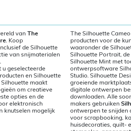
wereld van
The
The Silhouette Cameo s
re
. Koop
producten voor de kun
clusief de Silhouette
waaronder de Silhoue
tie van snijmaterialen
Silhouette Portrait, de
.
Silhouette Mint met 
 u geselecteerde
ontwerpsoftware Silho
roducten en Silhouette
Studio. Silhouette Des
 Silhouette maakt
groeiende marktplaat
ogieën om creatieve
digitale ontwerpen b
ste opties en de
downloaden. Alle soor
or elektronisch
makers gebruiken
Sil
 knutselen mogelijk
ontwerpen te snijden 
voor scrapbooking, k
huisdecoraties, quilt- 