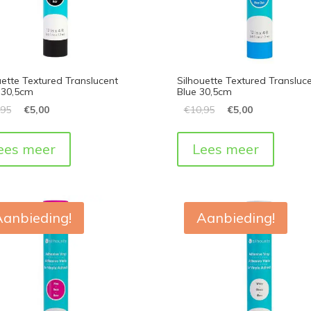
uette Textured Translucent
Silhouette Textured Transluc
 30,5cm
Blue 30,5cm
,95
€
5,00
€
10,95
€
5,00
ees meer
Lees meer
Aanbieding!
Aanbieding!