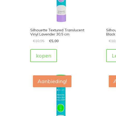
Silhouette Textured Translucent
Silho
Vinyl Lavender 30,5 cm
Black
€
10,95
€
5,00
€
10
kopen
L
Aanbieding!