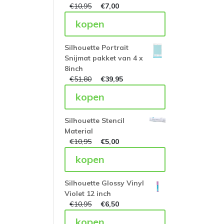
€
10,95
€
7,00
kopen
Silhouette Portrait
Snijmat pakket van 4 x
8inch
€
51,80
€
39,95
kopen
Silhouette Stencil
Material
€
10,95
€
5,00
kopen
Silhouette Glossy Vinyl
Violet 12 inch
€
10,95
€
6,50
kopen