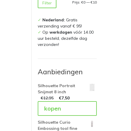
Min.
Max.
Prijs:
€0
—
€10
Filter
prijs
prijs
✓
Nederland:
Gratis
verzending vanaf € 95!
✓
Op
werkdagen
vóór 14.00
uur besteld, dezelfde dag
verzonden!
Aanbiedingen
Silhouette Portrait
Snijmat 8 inch
€
12,95
€
7,50
kopen
Silhouette Curio
Embossing tool fine