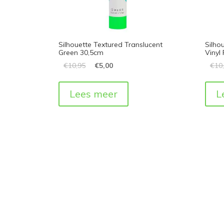
Silhouette Textured Translucent
Silho
Green 30,5cm
Vinyl
€
10,95
€
5,00
€
10
Lees meer
L