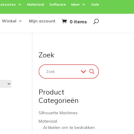
essoires
Materiaal
Software
Meer
Sale
Winkel
Mijn account
0 items
Zoek
Product
Categorieën
Silhouette Machines
Materiaal
Artikelen om te bedrukken