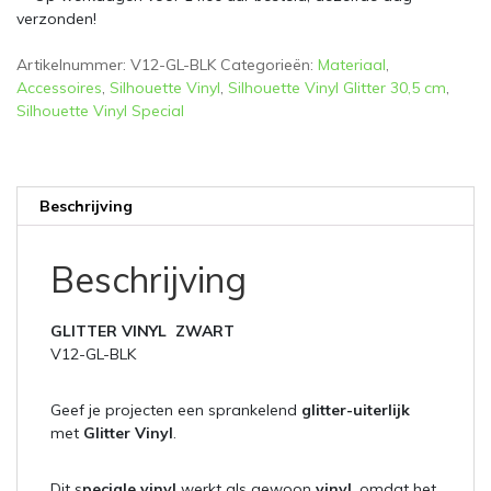
verzonden!
Artikelnummer:
V12-GL-BLK
Categorieën:
Materiaal
,
Accessoires
,
Silhouette Vinyl
,
Silhouette Vinyl Glitter 30,5 cm
,
Silhouette Vinyl Special
Beschrijving
Beschrijving
GLITTER VINYL ZWART
V12-GL-BLK
Geef je projecten een sprankelend
glitter-uiterlijk
met
Glitter Vinyl
.
Dit s
peciale vinyl
werkt als gewoon
vinyl
, omdat het