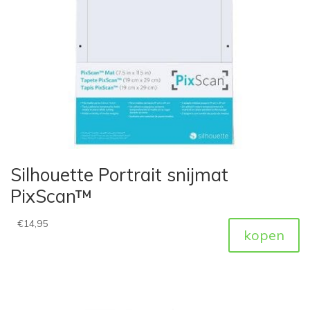
Silhouette Portrait snijmat
PixScan™
€
14,95
kopen