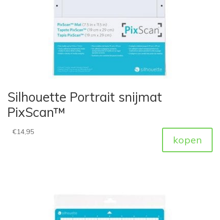
Silhouette Portrait snijmat
PixScan™
€
14,95
kopen