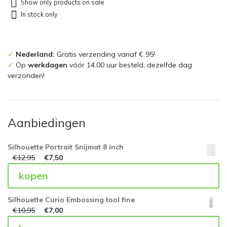
Show only products on sale
In stock only
✓
Nederland:
Gratis verzending vanaf € 95!
✓
Op
werkdagen
vóór 14.00 uur besteld, dezelfde dag
verzonden!
Aanbiedingen
Silhouette Portrait Snijmat 8 inch
€
12,95
€
7,50
kopen
Silhouette Curio Embossing tool fine
€
10,95
€
7,00