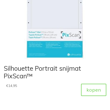
Silhouette Portrait snijmat
PixScan™
€
14,95
kopen