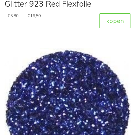
Glitter 923 Red Flexfolie
€
5,80
–
€
16,50
kopen