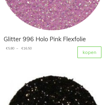
Glitter 996 Holo Pink Flexfolie
€
5,80
–
€
16,50
kopen