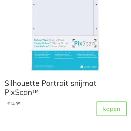
Silhouette Portrait snijmat
PixScan™
€
14,95
kopen