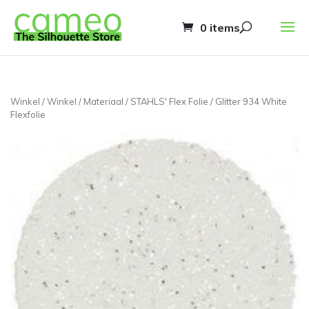
0 items
Winkel
/
Winkel
/
Materiaal
/
STAHLS' Flex Folie
/ Glitter 934 White
Flexfolie