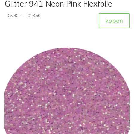
Glitter 941 Neon Pink Flexfolie
€
5,80
–
€
16,50
kopen