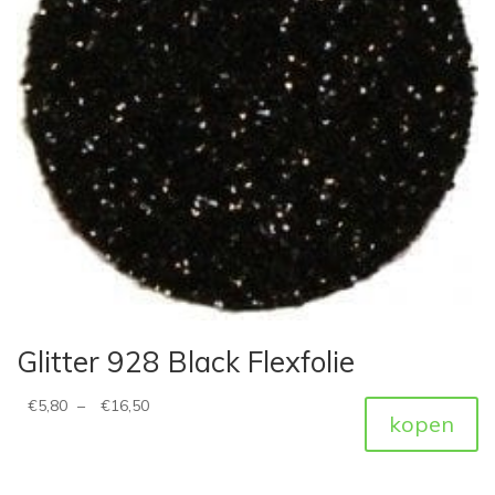
Glitter 928 Black Flexfolie
€
5,80
–
€
16,50
kopen