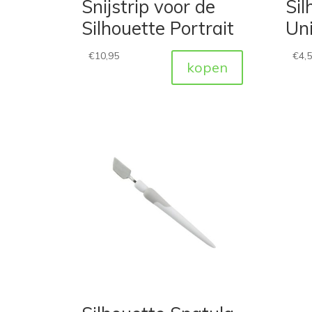
Snijstrip voor de
Sil
Silhouette Portrait
Uni
€
10,95
€
4,
kopen