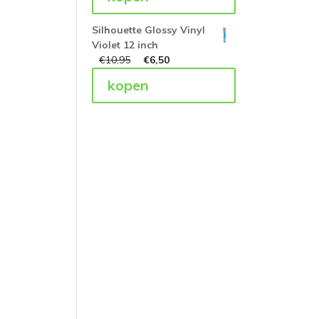
Silhouette Glossy Vinyl
Violet 12 inch
€
10,95
€
6,50
kopen