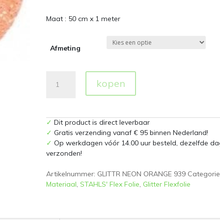
Maat : 50 cm x 1 meter
Afmeting
Glitter
kopen
939
Neon
Orange
Flexfolie
✓
Dit product is direct leverbaar
aantal
✓
Gratis verzending vanaf € 95 binnen Nederland!
✓
Op werkdagen vóór 14.00 uur besteld, dezelfde da
verzonden!
Artikelnummer:
GLITTR NEON ORANGE 939
Categorie
Materiaal
,
STAHLS' Flex Folie
,
Glitter Flexfolie