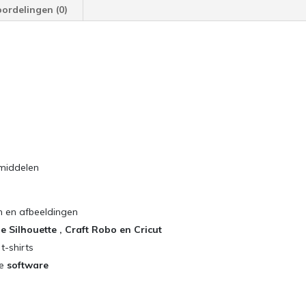
ordelingen (0)
kmiddelen
en en afbeeldingen
e Silhouette , Craft Robo en Cricut
 t-shirts
de
software