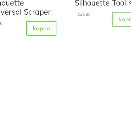
houette
Silhouette Tool K
versal Scraper
€
21,95
kop
50
kopen