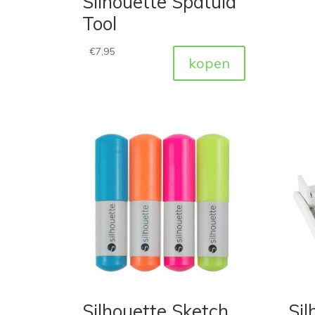
Silhouette Spatula
Tool
€
7,95
kopen
Silhouette Sketch
Sil