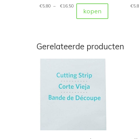
€
5,80
–
€
16,50
€
5,
kopen
Gerelateerde producten