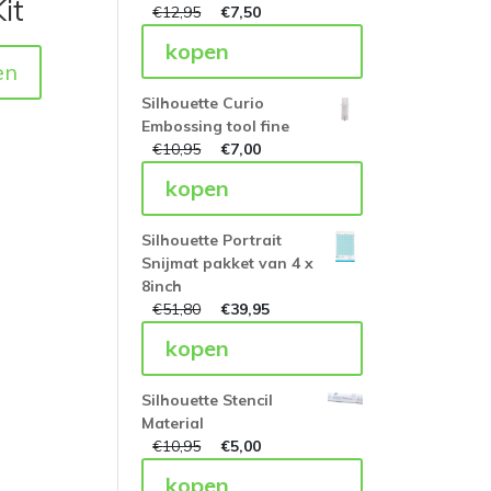
it
€
12,95
€
7,50
kopen
en
Silhouette Curio
Embossing tool fine
€
10,95
€
7,00
kopen
Silhouette Portrait
Snijmat pakket van 4 x
8inch
€
51,80
€
39,95
kopen
Silhouette Stencil
Material
€
10,95
€
5,00
kopen