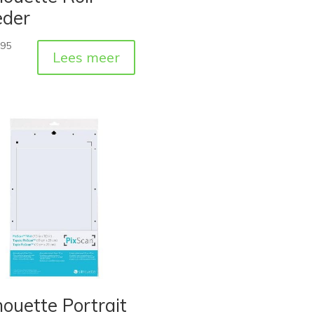
eder
,95
Lees meer
houette Portrait