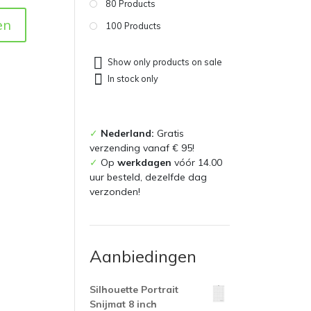
80 Products
en
100 Products
Show only products on sale
In stock only
✓
Nederland:
Gratis
verzending vanaf € 95!
✓
Op
werkdagen
vóór 14.00
uur besteld, dezelfde dag
verzonden!
Aanbiedingen
Silhouette Portrait
Snijmat 8 inch