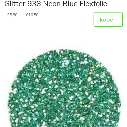
Glitter 938 Neon Blue Flexfolie
€
5,80
–
€
16,50
kopen