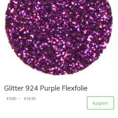
Glitter 924 Purple Flexfolie
€
5,80
–
€
16,50
kopen