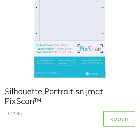
Silhouette Portrait snijmat
PixScan™
€
14,95
kopen