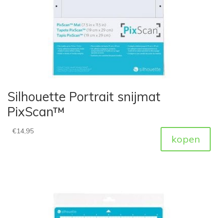
Silhouette Portrait snijmat
PixScan™
€
14,95
kopen