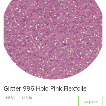
Glitter 996 Holo Pink Flexfolie
€
5,80
–
€
16,50
kopen