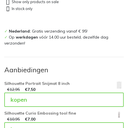
Show only products on sale
In stock only
✓
Nederland:
Gratis verzending vanaf € 95!
✓
Op
werkdagen
vóór 14.00 uur besteld, dezelfde dag
verzonden!
Aanbiedingen
Silhouette Portrait Snijmat 8 inch
€
12,95
€
7,50
kopen
Silhouette Curio Embossing tool fine
€
10,95
€
7,00