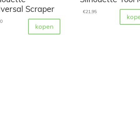
versal Scraper
€
21,95
kop
50
kopen