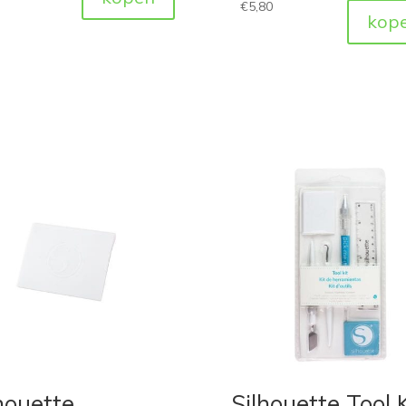
€
5,80
kop
houette
Silhouette Tool K