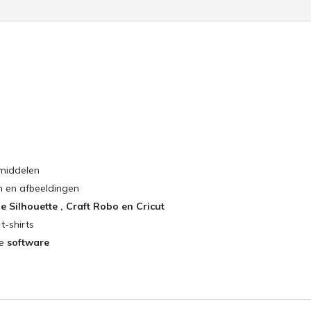
kmiddelen
en en afbeeldingen
e Silhouette , Craft Robo en Cricut
 t-shirts
de
software