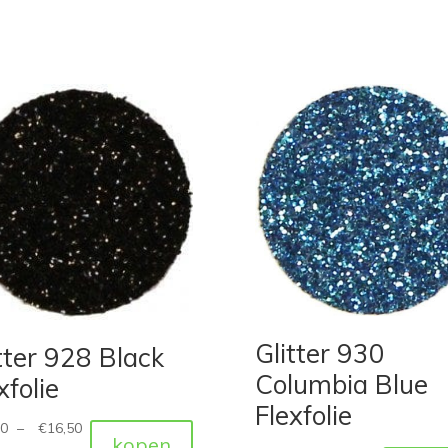
Glitter 930
tter 928 Black
Columbia Blue
xfolie
Flexfolie
80
–
€
16,50
kopen