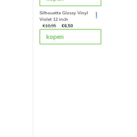
Silhouette Glossy Vinyl
Violet 12 inch
€
10,95
€
6,50
kopen