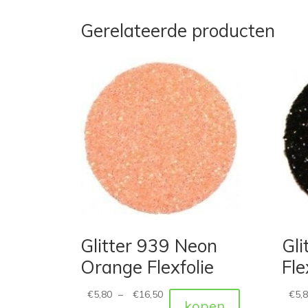
Gerelateerde producten
Glitter 939 Neon
Gli
Orange Flexfolie
Fle
€
5,80
–
€
16,50
€
5,
kopen