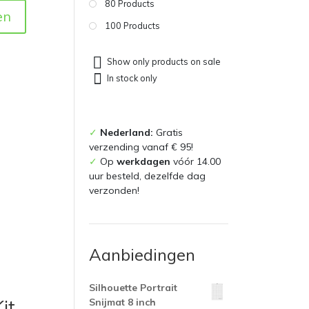
80 Products
en
100 Products
Show only products on sale
In stock only
✓
Nederland:
Gratis
verzending vanaf € 95!
✓
Op
werkdagen
vóór 14.00
uur besteld, dezelfde dag
verzonden!
Aanbiedingen
Silhouette Portrait
Snijmat 8 inch
it