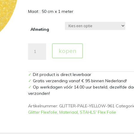
Maat : 50 cm x 1 meter
Afmeting
Glitter
kopen
961
Pale
Yellow
Flexfolie
✓
Dit product is direct leverbaar
aantal
✓
Gratis verzending vanaf € 95 binnen Nederland!
✓
Op werkdagen vóór 14.00 uur besteld, dezelfde da
verzonden!
Artikelnummer:
GLITTER-PALE-YELLOW-961
Categori
Glitter Flexfolie
,
Materiaal
,
STAHLS' Flex Folie