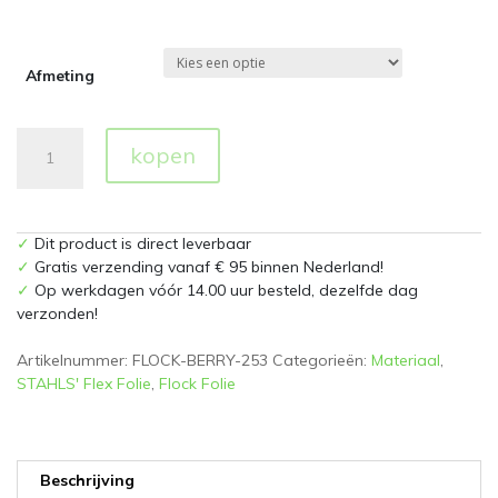
Afmeting
Flockfolie
kopen
253
Berry
aantal
✓
Dit product is direct leverbaar
✓
Gratis verzending vanaf € 95 binnen Nederland!
✓
Op werkdagen vóór 14.00 uur besteld, dezelfde dag
verzonden!
Artikelnummer:
FLOCK-BERRY-253
Categorieën:
Materiaal
,
STAHLS' Flex Folie
,
Flock Folie
Beschrijving