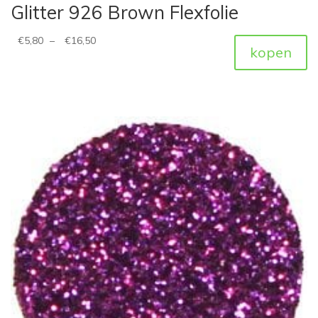
Glitter 926 Brown Flexfolie
€
5,80
–
€
16,50
kopen