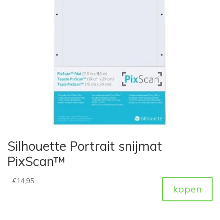
Silhouette Portrait snijmat
PixScan™
€
14,95
kopen