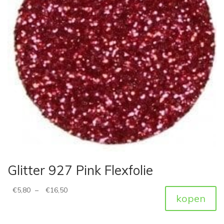
Glitter 927 Pink Flexfolie
€
5,80
–
€
16,50
kopen