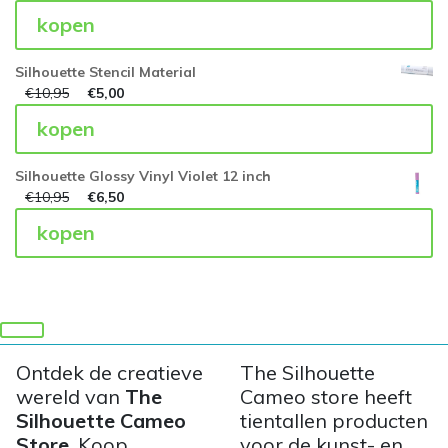
kopen
Silhouette Stencil Material
€
10,95
€
5,00
kopen
Silhouette Glossy Vinyl Violet 12 inch
€
10,95
€
6,50
kopen
Ontdek de creatieve
The Silhouette
wereld van
The
Cameo store heeft
Silhouette Cameo
tientallen producten
Store
. Koop
voor de kunst- en