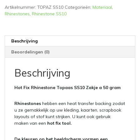
aantal
Artikelnummer:
TOPAZ SS10
Categorieën:
Materiaal
,
Rhinestones
,
Rhinestone SS10
Beschrijving
Beoordelingen (0)
Beschrijving
Hot Fix Rhinestone Topaas SS10 Zakje a 50 gram
Rhinestones
hebben een heat transfer backing zodat
u ze gemakkelijk op uw kleding, kaarten, scrapbook
layouts of stof kunt strijken. U kunt ook gebruik
maken van een
hot fix tool.
De kleuren op het beeldscherm vormen een