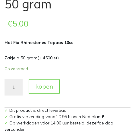
50 gram
€
5,00
Hot Fix Rhinestones Topaas 10ss
Zakje a 50 gram(± 4500 st)
Op voorraad
Hot
kopen
Fix
Rhinestones
Topaas
SS10
✓
Dit product is direct leverbaar
Zakje
✓
Gratis verzending vanaf € 95 binnen Nederland!
a
✓
Op werkdagen vóór 14.00 uur besteld, dezelfde dag
50
verzonden!
gram