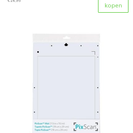
€
14,95
kopen