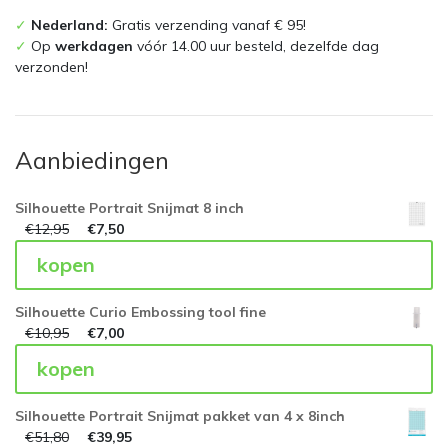
✓
Nederland:
Gratis verzending vanaf € 95!
✓
Op
werkdagen
vóór 14.00 uur besteld, dezelfde dag
verzonden!
Aanbiedingen
Silhouette Portrait Snijmat 8 inch
€
12,95
€
7,50
kopen
Silhouette Curio Embossing tool fine
€
10,95
€
7,00
kopen
Silhouette Portrait Snijmat pakket van 4 x 8inch
€
51,80
€
39,95