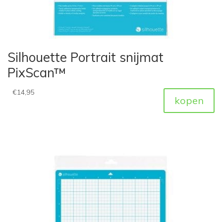
Silhouette Portrait snijmat
PixScan™
€
14,95
kopen