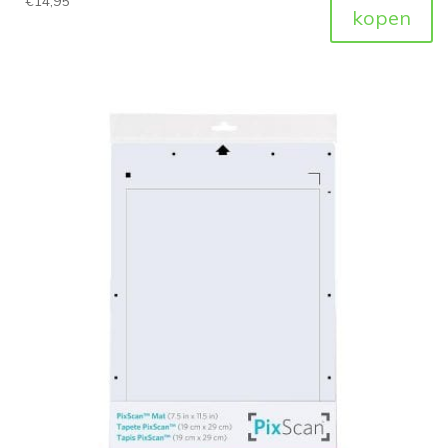
€
14,95
kopen