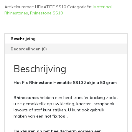
aantal
Artikelnummer:
HEMATITE SS10
Categorieën:
Materiaal
,
Rhinestones
,
Rhinestone SS10
Beschrijving
Beoordelingen (0)
Beschrijving
Hot Fix Rhinestone Hematite SS10 Zakje a 50 gram
Rhinestones
hebben een heat transfer backing zodat
u ze gemakkelijk op uw kleding, kaarten, scrapbook
layouts of stof kunt strijken. U kunt ook gebruik
maken van een
hot fix tool.
De kleuren op het beeldscherm vormen een