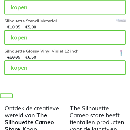
kopen
Silhouette Stencil Material
€
10,95
€
5,00
kopen
Silhouette Glossy Vinyl Violet 12 inch
€
10,95
€
6,50
kopen
Ontdek de creatieve
The Silhouette
wereld van
The
Cameo store heeft
Silhouette Cameo
tientallen producten
Store
. Koop
voor de kunst- en