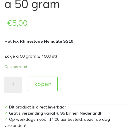
a 50 gram
€
5,00
Hot Fix Rhinestone Hematite SS10
Zakje a 50 gram(± 4500 st)
Op voorraad
Hot
kopen
Fix
Rhinestones
Hematite
SS10
✓
Dit product is direct leverbaar
Zakje
✓
Gratis verzending vanaf € 95 binnen Nederland!
a
✓
Op werkdagen vóór 14.00 uur besteld, dezelfde dag
50
verzonden!
gram