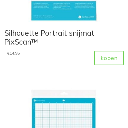
Silhouette Portrait snijmat
PixScan™
€
14,95
kopen