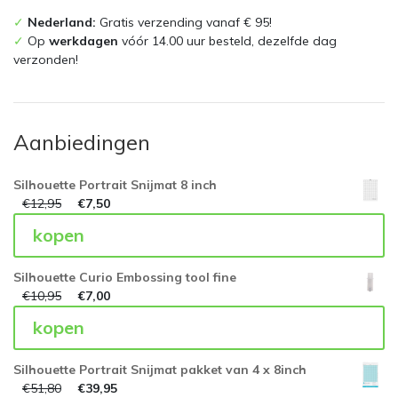
✓
Nederland:
Gratis verzending vanaf € 95!
✓
Op
werkdagen
vóór 14.00 uur besteld, dezelfde dag
verzonden!
Aanbiedingen
Silhouette Portrait Snijmat 8 inch
€
12,95
€
7,50
kopen
Silhouette Curio Embossing tool fine
€
10,95
€
7,00
kopen
Silhouette Portrait Snijmat pakket van 4 x 8inch
€
51,80
€
39,95