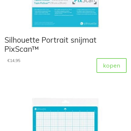
Silhouette Portrait snijmat
PixScan™
€
14,95
kopen