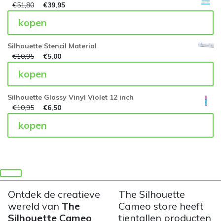
€
51,80
€
39,95
kopen
Silhouette Stencil Material
€
10,95
€
5,00
kopen
Silhouette Glossy Vinyl Violet 12 inch
€
10,95
€
6,50
kopen
Ontdek de creatieve
The Silhouette
wereld van
The
Cameo store heeft
Silhouette Cameo
tientallen producten