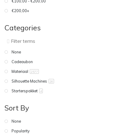
€100,00 - €200,00
€200,00+
Categories
None
Cadeaubon
Materiaal
2577
Silhouette Machines
26
Starterspakket
4
Sort By
None
Popularity