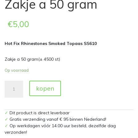
Zakje a 50 gram
€
5,00
Hot Fix Rhinestones Smoked Topaas SS610
Zakje a 50 gram(± 4500 st)
Op voorraad
Hot
kopen
Fix
Rhinestones
Smoked
Topaas
✓
Dit product is direct leverbaar
SS10
✓
Gratis verzending vanaf € 95 binnen Nederland!
Zakje
✓
Op werkdagen vóór 14.00 uur besteld, dezelfde dag
a
verzonden!
50