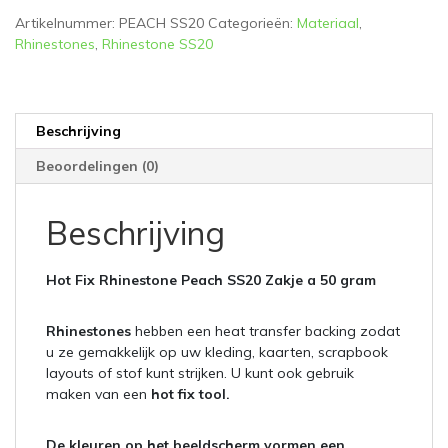
aantal
Artikelnummer:
PEACH SS20
Categorieën:
Materiaal
,
Rhinestones
,
Rhinestone SS20
Beschrijving
Beoordelingen (0)
Beschrijving
Hot Fix Rhinestone Peach SS20 Zakje a 50 gram
Rhinestones
hebben een heat transfer backing zodat
u ze gemakkelijk op uw kleding, kaarten, scrapbook
layouts of stof kunt strijken. U kunt ook gebruik
maken van een
hot fix tool.
De kleuren op het beeldscherm vormen een