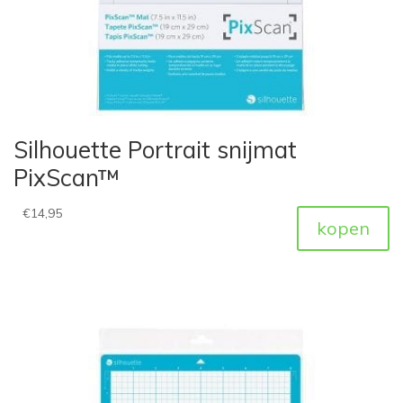
Silhouette Portrait snijmat
PixScan™
€
14,95
kopen