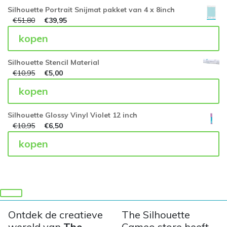
Silhouette Portrait Snijmat pakket van 4 x 8inch
€
51,80
€
39,95
kopen
Silhouette Stencil Material
€
10,95
€
5,00
kopen
Silhouette Glossy Vinyl Violet 12 inch
€
10,95
€
6,50
kopen
Ontdek de creatieve
The Silhouette
wereld van
The
Cameo store heeft