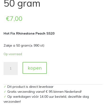
50 gram
€
7,00
Hot Fix Rhinestone Peach SS20
Zakje a 50 gram(± 990 st)
Op voorraad
Hot
kopen
Fix
Rhinestones
Peach
SS20
✓
Dit product is direct leverbaar
Zakje
✓
Gratis verzending vanaf € 95 binnen Nederland!
a
✓
Op werkdagen vóór 14.00 uur besteld, dezelfde dag
50
verzonden!
gram