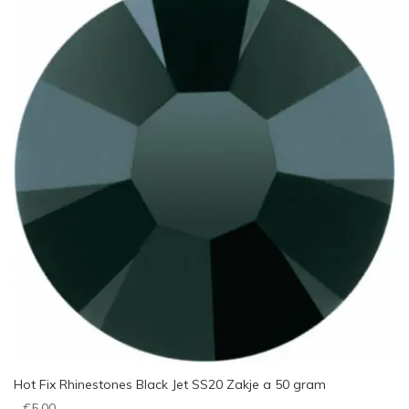
Hot Fix Rhinestones Black Jet SS20 Zakje a 50 gram
€
5,00