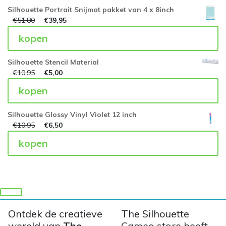
Silhouette Portrait Snijmat pakket van 4 x 8inch
€
51,80
€
39,95
kopen
Silhouette Stencil Material
€
10,95
€
5,00
kopen
Silhouette Glossy Vinyl Violet 12 inch
€
10,95
€
6,50
kopen
Ontdek de creatieve
The Silhouette
wereld van
The
Cameo store heeft