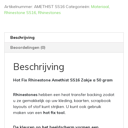
aantal
Artikelnummer:
AMETHIST SS16
Categorieën:
Materiaal
,
Rhinestone SS16
,
Rhinestones
Beschrijving
Beoordelingen (0)
Beschrijving
Hot Fix Rhinestone Amethist SS16 Zakje a 50 gram
Rhinestones
hebben een heat transfer backing zodat
u ze gemakkelijk op uw kleding, kaarten, scrapbook
layouts of stof kunt strijken. U kunt ook gebruik
maken van een
hot fix tool.
De kleuren op het beeldscherm vormen een