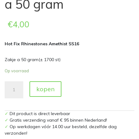
a 50 gram
€
4,00
Hot Fix Rhinestones Amethist SS16
Zakje a 50 gram(± 1700 st)
Op voorraad
Hot
kopen
Fix
Rhinestones
Amethist
SS16
✓
Dit product is direct leverbaar
Zakje
✓
Gratis verzending vanaf € 95 binnen Nederland!
a
✓
Op werkdagen vóór 14.00 uur besteld, dezelfde dag
50
verzonden!
gram