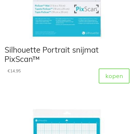
Silhouette Portrait snijmat
PixScan™
€
14,95
kopen