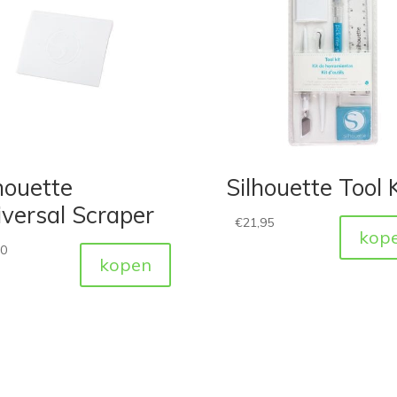
houette
Silhouette Tool K
versal Scraper
€
21,95
kop
50
kopen