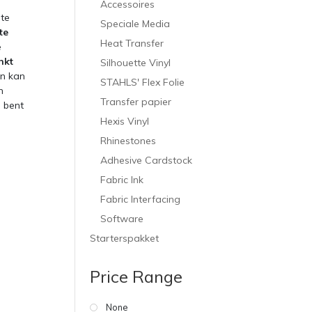
Accessoires
ite
Speciale Media
te
Heat Transfer
e
nkt
Silhouette Vinyl
n kan
STAHLS' Flex Folie
n
Transfer papier
 bent
Hexis Vinyl
Rhinestones
Adhesive Cardstock
Fabric Ink
Fabric Interfacing
Software
Starterspakket
Price Range
None