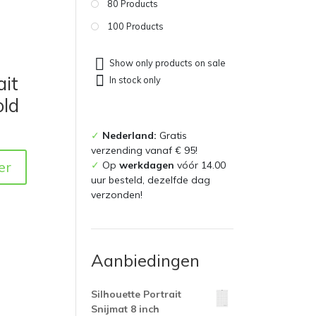
80 Products
100 Products
Show only products on sale
ait
In stock only
old
✓
Nederland:
Gratis
verzending vanaf € 95!
er
✓
Op
werkdagen
vóór 14.00
uur besteld, dezelfde dag
verzonden!
Aanbiedingen
Silhouette Portrait
Snijmat 8 inch