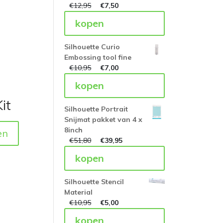
€
12,95
€
7,50
kopen
Silhouette Curio
Embossing tool fine
€
10,95
€
7,00
kopen
it
Silhouette Portrait
Snijmat pakket van 4 x
8inch
en
€
51,80
€
39,95
kopen
Silhouette Stencil
Material
€
10,95
€
5,00
kopen