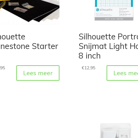
houette
Silhouette Portr
nestone Starter
Snijmat Light H
8 inch
,95
€
12,95
Lees meer
Lees me