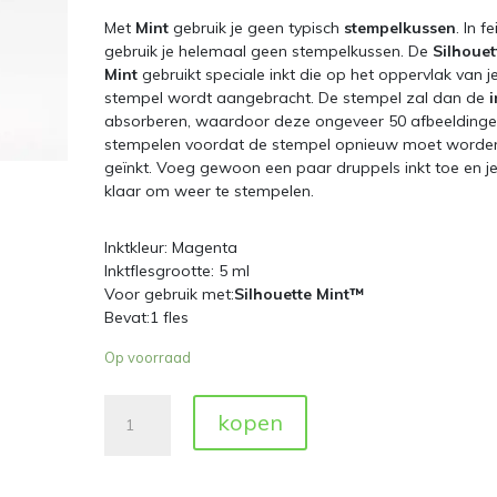
Met
Mint
gebruik je geen typisch
stempelkussen
. In fe
gebruik je helemaal geen stempelkussen. De
Silhouet
Mint
gebruikt speciale inkt die op het oppervlak van j
stempel wordt aangebracht. De stempel zal dan de
i
absorberen, waardoor deze ongeveer 50 afbeeldinge
stempelen voordat de stempel opnieuw moet worde
geïnkt. Voeg gewoon een paar druppels inkt toe en je
klaar om weer te stempelen.
Inktkleur: Magenta
Inktflesgrootte: 5 ml
Voor gebruik met:
Silhouette Mint™
Bevat:1 fles
Op voorraad
Silhouette
kopen
Mint
Ink
Magenta