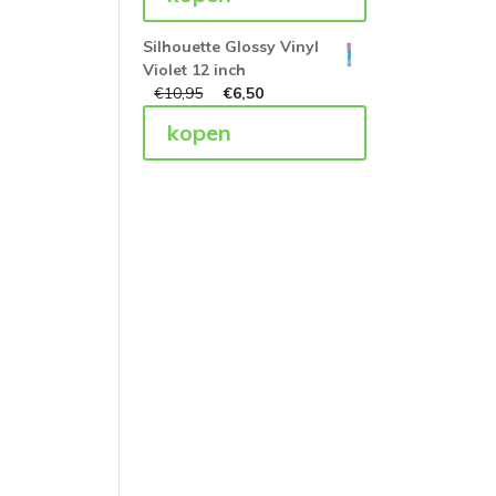
Silhouette Glossy Vinyl
Violet 12 inch
€
10,95
€
6,50
kopen