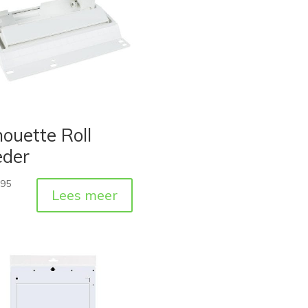
houette Roll
eder
,95
Lees meer