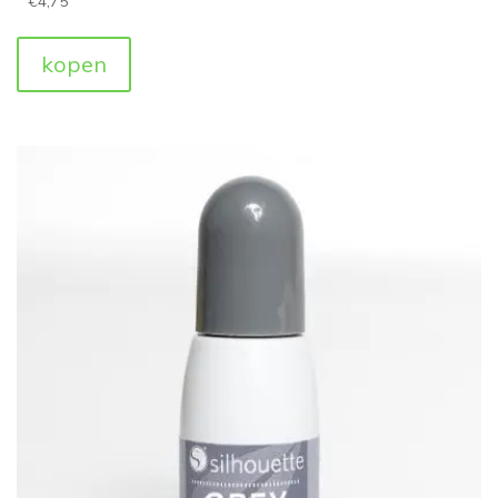
€
4,75
kopen