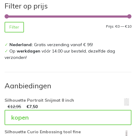
Filter op prijs
Mi
Ma
Prijs:
€0
—
€10
Filter
pri
pri
✓
Nederland:
Gratis verzending vanaf € 95!
✓
Op
werkdagen
vóór 14.00 uur besteld, dezelfde dag
verzonden!
Aanbiedingen
Silhouette Portrait Snijmat 8 inch
€
12,95
€
7,50
kopen
Silhouette Curio Embossing tool fine