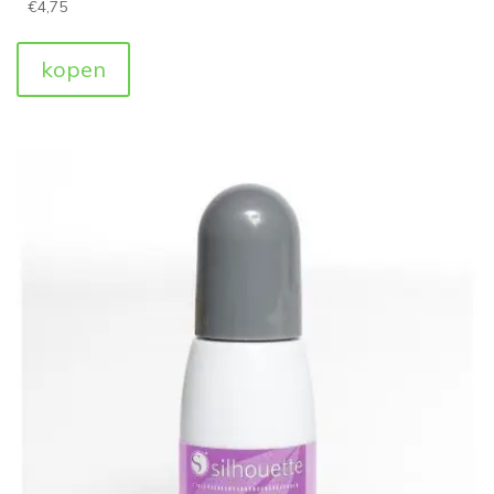
€
4,75
kopen