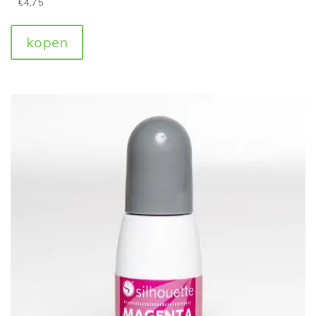
€
4,75
kopen