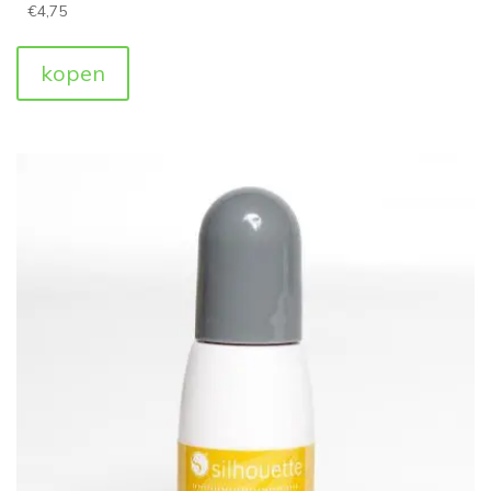
€
4,75
kopen