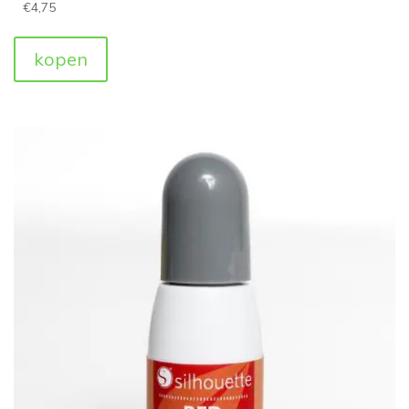
€
4,75
kopen