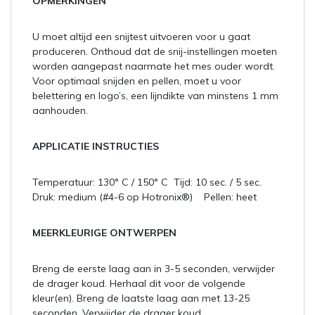
OPMERKINGEN
U moet altijd een snijtest uitvoeren voor u gaat
produceren. Onthoud dat de snij-instellingen moeten
worden aangepast naarmate het mes ouder wordt.
Voor optimaal snijden en pellen, moet u voor
belettering en logo’s, een lijndikte van minstens 1 mm
aanhouden.
APPLICATIE INSTRUCTIES
Temperatuur: 130° C / 150° C Tijd: 10 sec. / 5 sec.
Druk: medium (#4-6 op Hotronix®) Pellen: heet
MEERKLEURIGE ONTWERPEN
Breng de eerste laag aan in 3-5 seconden, verwijder
de drager koud. Herhaal dit voor de volgende
kleur(en). Breng de laatste laag aan met 13-25
seconden. Verwijder de drager koud.