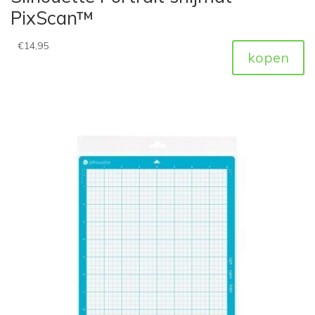
PixScan™
€
14,95
kopen