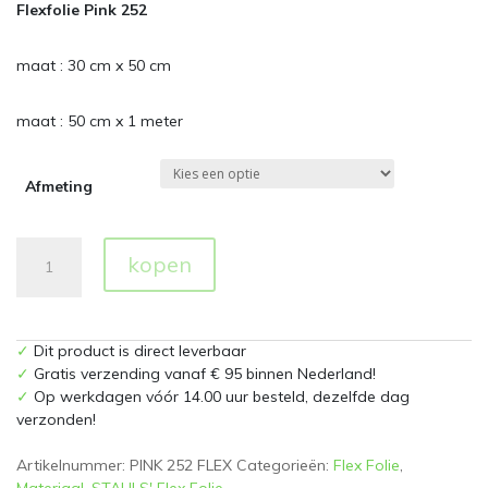
Flexfolie Pink 252
maat : 30 cm x 50 cm
maat : 50 cm x 1 meter
Afmeting
Flexfolie
kopen
252
Pink
aantal
✓
Dit product is direct leverbaar
✓
Gratis verzending vanaf € 95 binnen Nederland!
✓
Op werkdagen vóór 14.00 uur besteld, dezelfde dag
verzonden!
Artikelnummer:
PINK 252 FLEX
Categorieën:
Flex Folie
,
Materiaal
,
STAHLS' Flex Folie