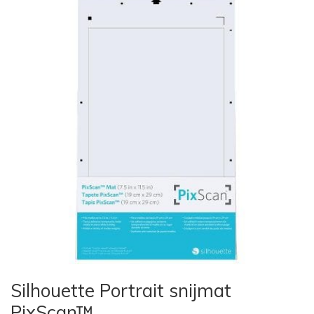
Silhouette Portrait snijmat
PixScan™