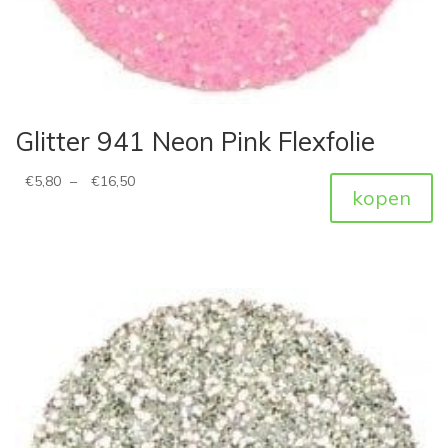
Glitter 941 Neon Pink Flexfolie
€
5,80
–
€
16,50
kopen