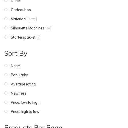
None
Cadeaubon
Materiaal
2577
Silhouette Machines
26
Starterspakket
4
Sort By
None
Popularity
Average rating
Newness
Price: low to high
Price: high to low
Products Per Page