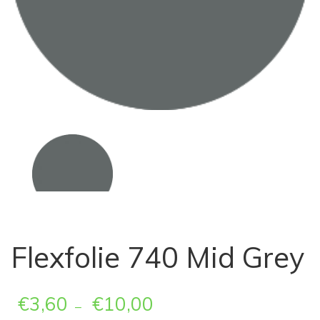
Flexfolie 740 Mid Grey
€
3,60
€
10,00
–