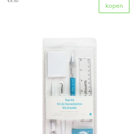
€
4,50
kopen