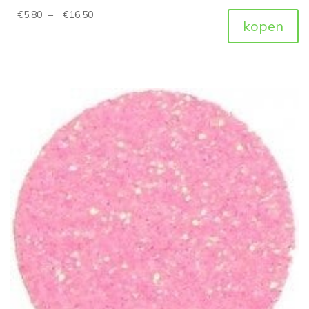
€
5,80
–
€
16,50
kopen