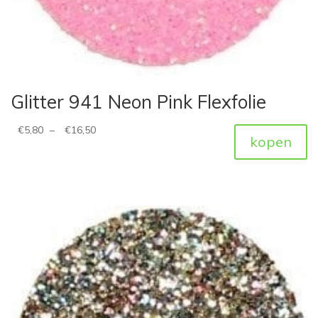
Glitter 941 Neon Pink Flexfolie
€
5,80
–
€
16,50
kopen