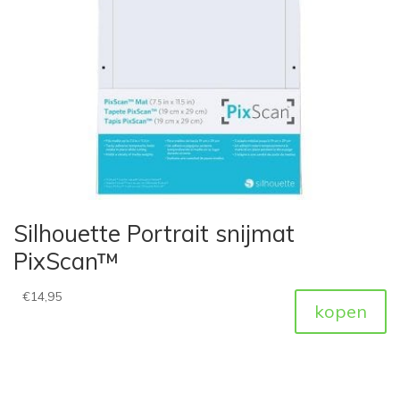
Silhouette Portrait snijmat
PixScan™
€
14,95
kopen