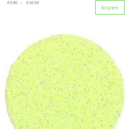
€
5,80
–
€
16,50
kopen