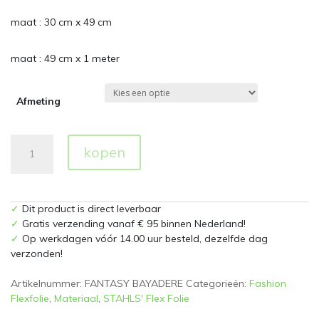
maat : 30 cm x 49 cm
maat : 49 cm x 1 meter
Afmeting
FantasyFlex
kopen
Bayadere
aantal
✓
Dit product is direct leverbaar
✓
Gratis verzending vanaf € 95 binnen Nederland!
✓
Op werkdagen vóór 14.00 uur besteld, dezelfde dag
verzonden!
Artikelnummer:
FANTASY BAYADERE
Categorieën:
Fashion
Flexfolie
,
Materiaal
,
STAHLS' Flex Folie