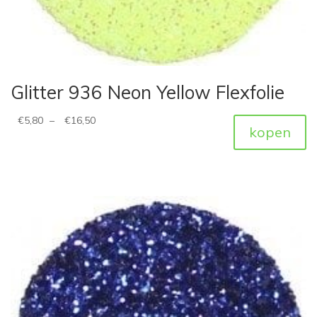
Glitter 936 Neon Yellow Flexfolie
€
5,80
–
€
16,50
kopen