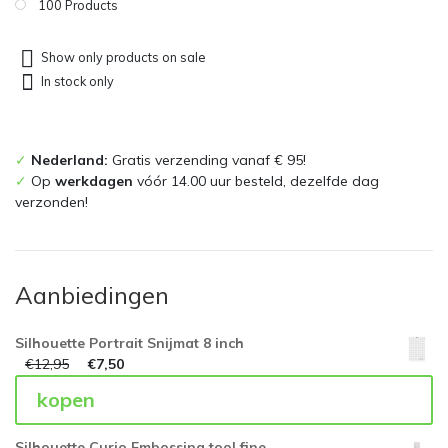
100 Products
Show only products on sale
In stock only
✓
Nederland:
Gratis verzending vanaf € 95!
✓
Op
werkdagen
vóór 14.00 uur besteld, dezelfde dag
verzonden!
Aanbiedingen
Silhouette Portrait Snijmat 8 inch
€
12,95
€
7,50
kopen
Silhouette Curio Embossing tool fine