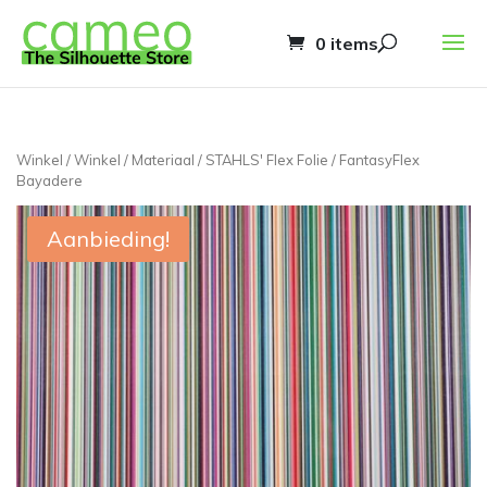
0 items
Winkel
/
Winkel
/
Materiaal
/
STAHLS' Flex Folie
/ FantasyFlex
Bayadere
Aanbieding!