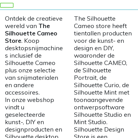
Ontdek de creatieve
The Silhouette
wereld van
The
Cameo store heeft
Silhouette Cameo
tientallen producten
Store
. Koop
voor de kunst- en
desktopsnijmachine
design en DIY,
s inclusief de
waaronder de
Silhouette Cameo
Silhouette CAMEO,
plus onze selectie
de Silhouette
van snijmaterialen
Portrait, de
en andere
Silhouette Curio, de
accessoires.
Silhouette Mint met
In onze webshop
toonaangevende
vindt u
ontwerpsoftware
geselecteerde
Silhouette Studio en
kunst-, DIY en
Mint Studio.
designproducten en
Silhouette Design
Silhouette desktop
Store is een