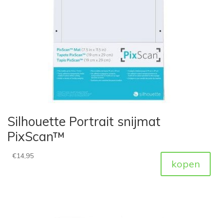
Silhouette Portrait snijmat
PixScan™
€
14,95
kopen