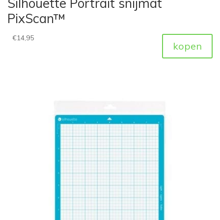
Silhouette Portrait snijmat
PixScan™
€
14,95
kopen