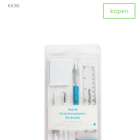
€
4,50
kopen