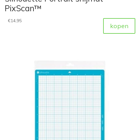
PixScan™
€
14,95
kopen