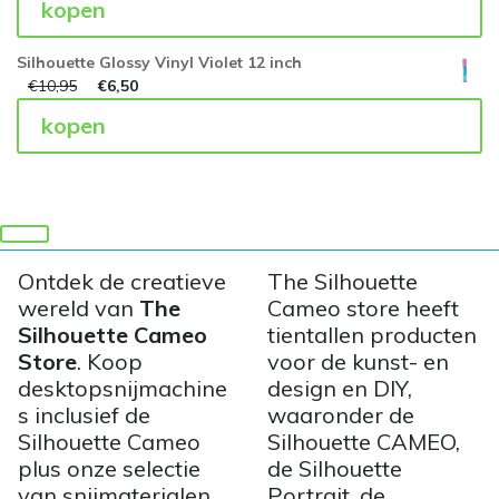
kopen
Silhouette Glossy Vinyl Violet 12 inch
€
10,95
€
6,50
kopen
Ontdek de creatieve
The Silhouette
wereld van
The
Cameo store heeft
Silhouette Cameo
tientallen producten
Store
. Koop
voor de kunst- en
desktopsnijmachine
design en DIY,
s inclusief de
waaronder de
Silhouette Cameo
Silhouette CAMEO,
plus onze selectie
de Silhouette
van snijmaterialen
Portrait, de