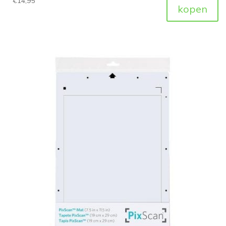
€
14,95
kopen