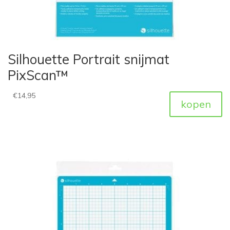
Silhouette Portrait snijmat
PixScan™
€
14,95
kopen