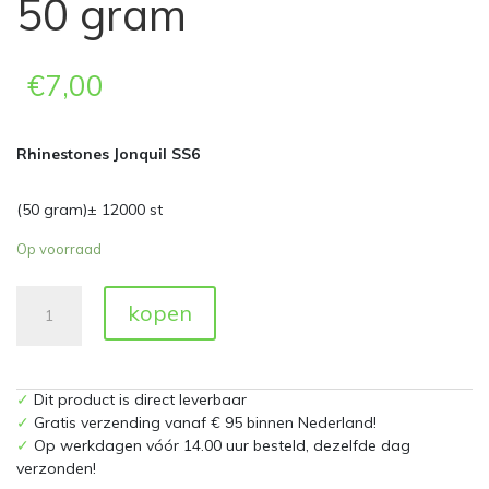
50 gram
€
7,00
Rhinestones Jonquil SS6
(50 gram)± 12000 st
Op voorraad
Hot
kopen
Fix
Rhinestones
Jonquil
SS06
✓
Dit product is direct leverbaar
Zakje
✓
Gratis verzending vanaf € 95 binnen Nederland!
a
✓
Op werkdagen vóór 14.00 uur besteld, dezelfde dag
50
verzonden!
gram