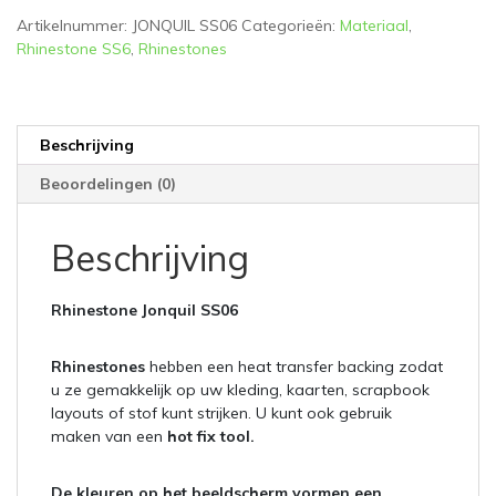
aantal
Artikelnummer:
JONQUIL SS06
Categorieën:
Materiaal
,
Rhinestone SS6
,
Rhinestones
Beschrijving
Beoordelingen (0)
Beschrijving
Rhinestone Jonquil SS06
Rhinestones
hebben een heat transfer backing zodat
u ze gemakkelijk op uw kleding, kaarten, scrapbook
layouts of stof kunt strijken. U kunt ook gebruik
maken van een
hot fix tool.
De kleuren op het beeldscherm vormen een