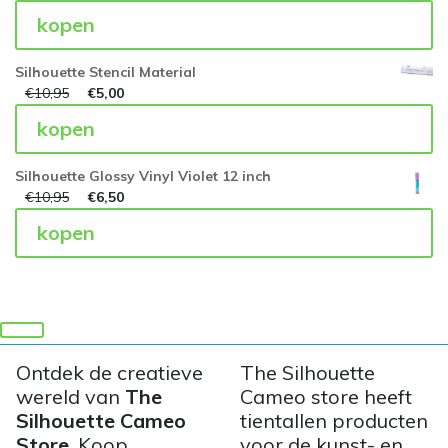
kopen
Silhouette Stencil Material
€
10,95
€
5,00
kopen
Silhouette Glossy Vinyl Violet 12 inch
€
10,95
€
6,50
kopen
Ontdek de creatieve
The Silhouette
wereld van
The
Cameo store heeft
Silhouette Cameo
tientallen producten
Store
. Koop
voor de kunst- en