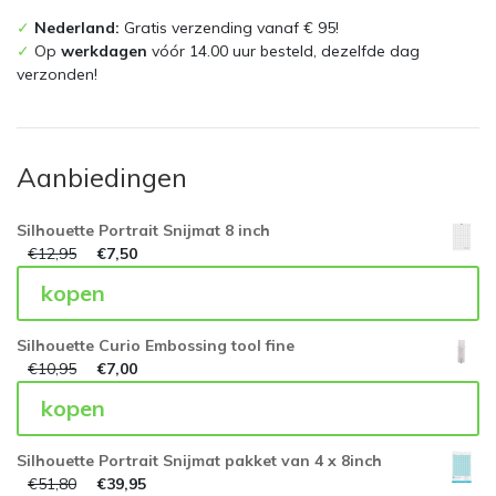
✓
Nederland:
Gratis verzending vanaf € 95!
✓
Op
werkdagen
vóór 14.00 uur besteld, dezelfde dag
verzonden!
Aanbiedingen
Silhouette Portrait Snijmat 8 inch
€
12,95
€
7,50
kopen
Silhouette Curio Embossing tool fine
€
10,95
€
7,00
kopen
Silhouette Portrait Snijmat pakket van 4 x 8inch
€
51,80
€
39,95