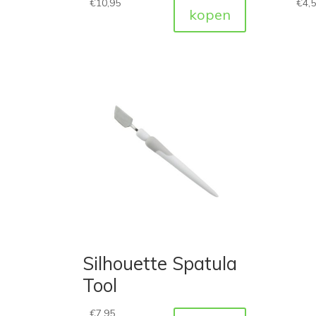
€
10,95
€
4,
kopen
Silhouette Spatula
Tool
€
7,95