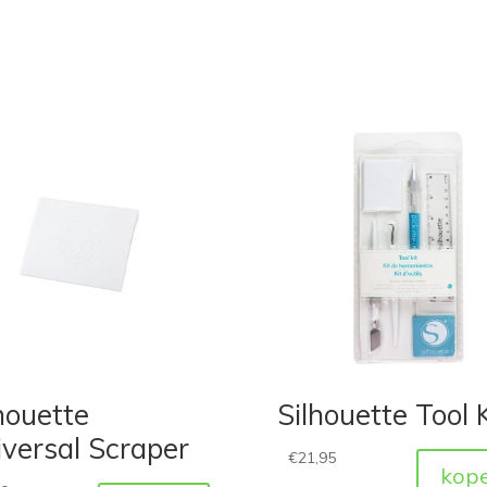
houette
Silhouette Tool K
versal Scraper
€
21,95
kop