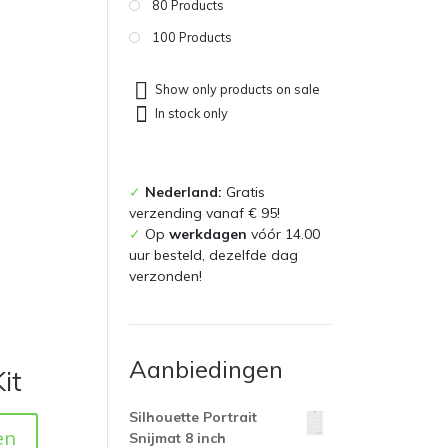
80 Products
100 Products
Show only products on sale
In stock only
✓
Nederland:
Gratis
verzending vanaf € 95!
✓
Op
werkdagen
vóór 14.00
uur besteld, dezelfde dag
verzonden!
Aanbiedingen
it
Silhouette Portrait
en
Snijmat 8 inch