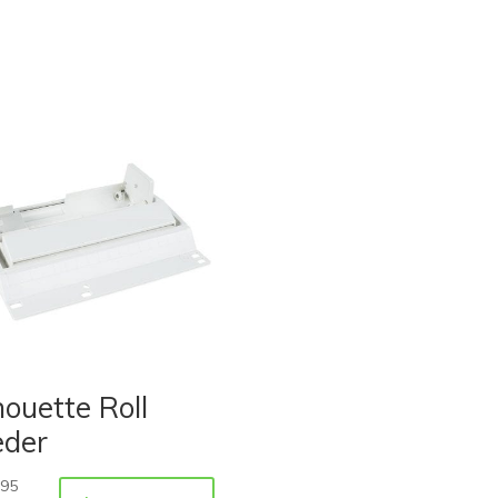
houette Roll
eder
,95