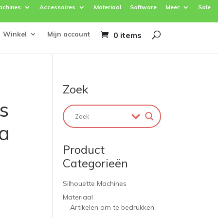
achines
Accessoires
Materiaal
Software
Meer
Sale
Winkel
Mijn account
0 items
Zoek
s
 a
Product
Categorieën
Silhouette Machines
Materiaal
Artikelen om te bedrukken