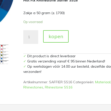
Hot Fix Rhinestone Saffier SS16
Zakje a 50 gram (± 1700)
Op voorraad
Hot
kopen
Fix
Rhinestones
Saffier
SS16
✓
Dit product is direct leverbaar
Zakje
✓
Gratis verzending vanaf € 95 binnen Nederland!
a
✓
Op werkdagen vóór 14.00 uur besteld, dezelfde da
50
verzonden!
gram
aantal
Artikelnummer:
SAFFIER SS16
Categorieën:
Materiaal
Rhinestones
,
Rhinestone SS16