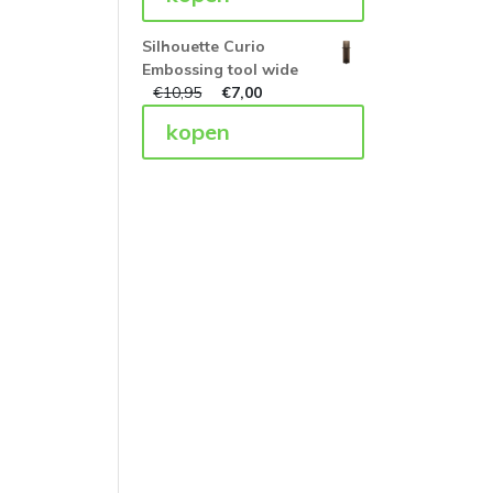
Silhouette Curio
Embossing tool wide
€
10,95
€
7,00
kopen