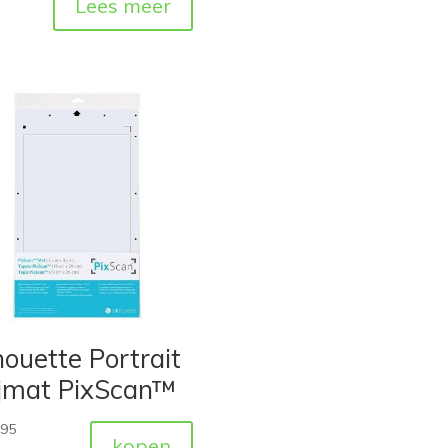
Lees meer
houette Portrait
ijmat PixScan™
,95
kopen