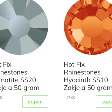
 Fix
Hot Fix
inestones
Rhinestones
matite SS20
Hyacinth SS10
kje a 50 gram
Zakje a 50 gra
00
€
7,00
kopen
kop