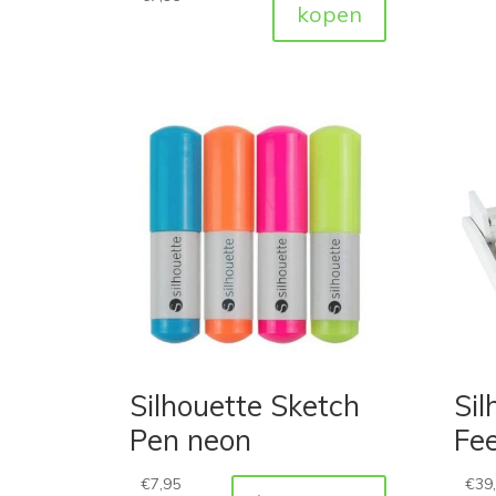
kopen
Silhouette Sketch
Sil
Pen neon
Fe
€
7,95
€
39