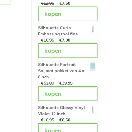
€
12,95
€
7,50
kopen
Silhouette Curio
Embossing tool fine
€
10,95
€
7,00
kopen
Silhouette Portrait
Snijmat pakket van 4 x
8inch
€
51,80
€
39,95
kopen
Silhouette Glossy Vinyl
Violet 12 inch
€
10,95
€
6,50
kopen