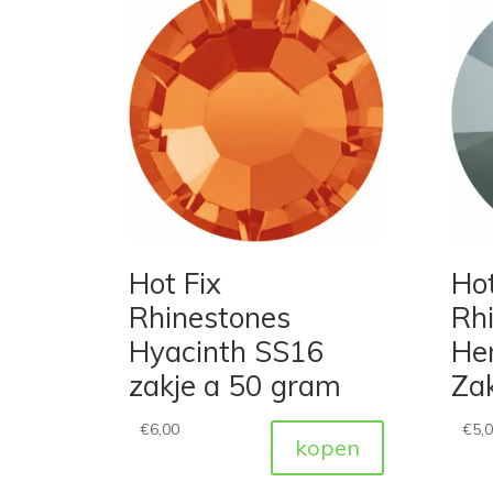
Hot Fix
Hot
Rhinestones
Rh
Hyacinth SS16
He
zakje a 50 gram
Za
€
6,00
€
5,
kopen