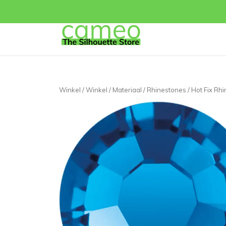
Winkel
/
Winkel
/
Materiaal
/
Rhinestones
/ Hot Fix Rh