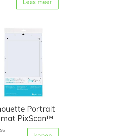
Lees meer
houette Portrait
ijmat PixScan™
,95
kopen