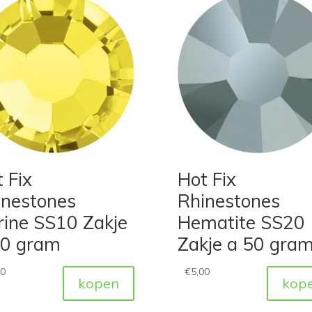
 Fix
Hot Fix
inestones
Rhinestones
rine SS10 Zakje
Hematite SS20
50 gram
Zakje a 50 gra
00
€
5,00
kopen
kop