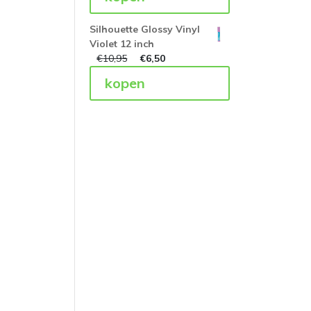
Silhouette Glossy Vinyl
Violet 12 inch
€
10,95
€
6,50
kopen