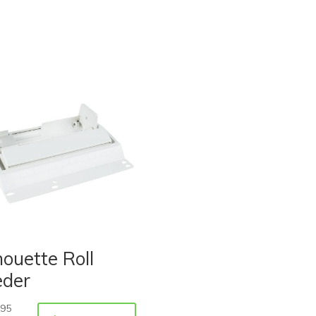
houette Roll
eder
,95