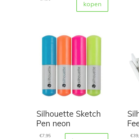
kopen
Silhouette Sketch
Sil
Pen neon
Fe
€
7,95
€
39