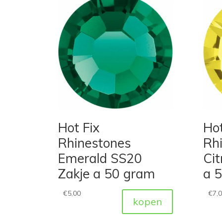
Hot Fix
Hot
Rhinestones
Rh
Emerald SS20
Cit
Zakje a 50 gram
a 
€
5,00
€
7,
kopen