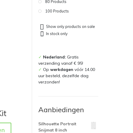
80 Products
100 Products
Show only products on sale
In stock only
✓
Nederland:
Gratis
verzending vanaf € 95!
✓
Op
werkdagen
vóór 14.00
uur besteld, dezelfde dag
verzonden!
Aanbiedingen
it
Silhouette Portrait
en
Snijmat 8 inch