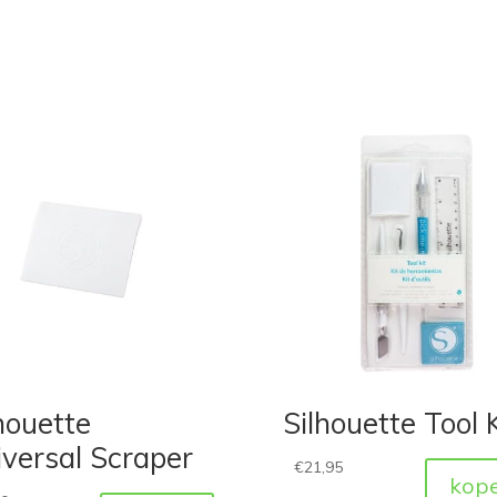
houette
Silhouette Tool K
versal Scraper
€
21,95
kop