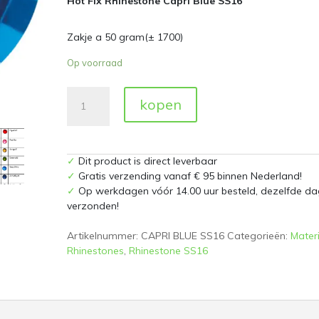
Hot Fix Rhinestone Capri Blue SS16
Zakje a 50 gram(± 1700)
Op voorraad
Hot
kopen
Fix
Rhinestones
Capri
Blue
✓
Dit product is direct leverbaar
SS16
✓
Gratis verzending vanaf € 95 binnen Nederland!
Zakje
✓
Op werkdagen vóór 14.00 uur besteld, dezelfde da
a
verzonden!
50
gram
Artikelnummer:
CAPRI BLUE SS16
Categorieën:
Mater
aantal
Rhinestones
,
Rhinestone SS16