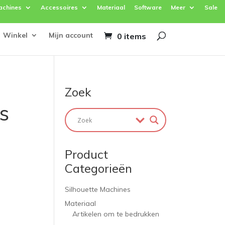
achines
Accessoires
Materiaal
Software
Meer
Sale
Winkel
Mijn account
0 items
Zoek
s
Product
Categorieën
Silhouette Machines
Materiaal
Artikelen om te bedrukken