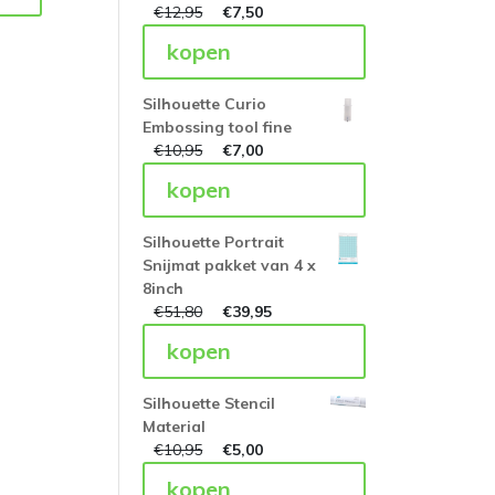
€
12,95
€
7,50
kopen
Silhouette Curio
Embossing tool fine
€
10,95
€
7,00
kopen
Silhouette Portrait
Snijmat pakket van 4 x
8inch
€
51,80
€
39,95
kopen
Silhouette Stencil
Material
€
10,95
€
5,00
kopen