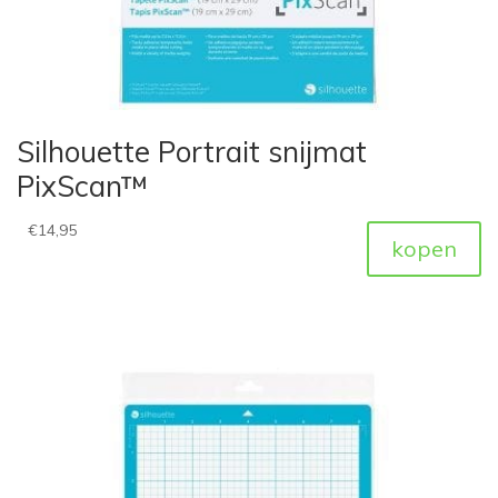
Silhouette Portrait snijmat
PixScan™
€
14,95
kopen