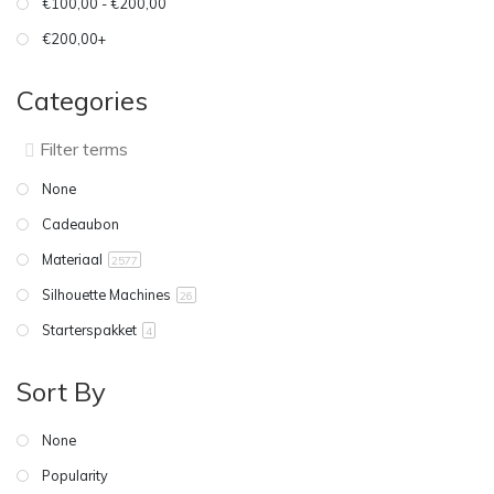
€100,00 - €200,00
€200,00+
Categories
None
Cadeaubon
Materiaal
2577
Silhouette Machines
26
Starterspakket
4
Sort By
None
Popularity