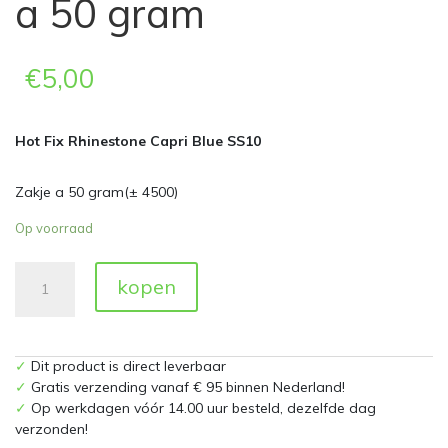
a 50 gram
€
5,00
Hot Fix Rhinestone Capri Blue SS10
Zakje a 50 gram(± 4500)
Op voorraad
Hot
kopen
Fix
Rhinestones
Capri
Blue
✓
Dit product is direct leverbaar
SS10
✓
Gratis verzending vanaf € 95 binnen Nederland!
Zakje
✓
Op werkdagen vóór 14.00 uur besteld, dezelfde dag
a
verzonden!
50