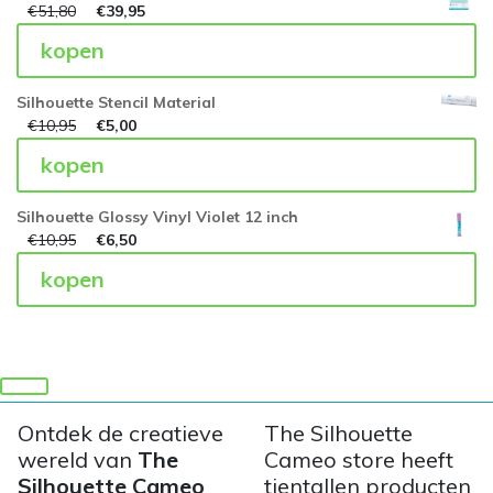
€
51,80
€
39,95
kopen
Silhouette Stencil Material
€
10,95
€
5,00
kopen
Silhouette Glossy Vinyl Violet 12 inch
€
10,95
€
6,50
kopen
Ontdek de creatieve
The Silhouette
wereld van
The
Cameo store heeft
Silhouette Cameo
tientallen producten