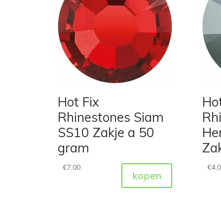
Hot Fix
Hot
Rhinestones Siam
Rh
SS10 Zakje a 50
He
gram
Za
€
7,00
€
4,
kopen