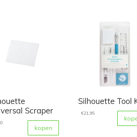
houette
Silhouette Tool K
versal Scraper
€
21,95
kop
50
kopen