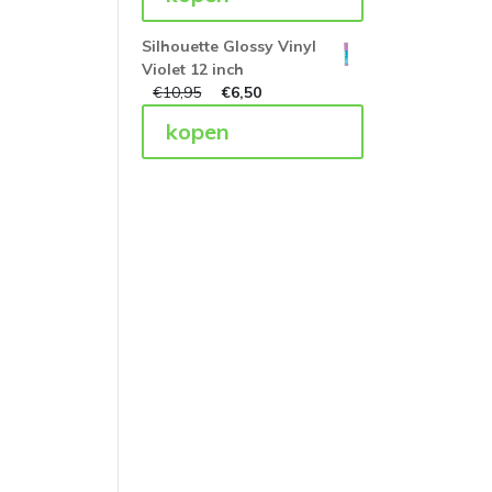
Silhouette Glossy Vinyl
Violet 12 inch
€
10,95
€
6,50
kopen