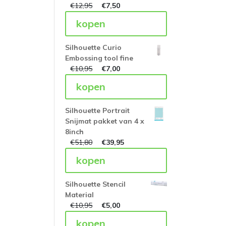
€
12,95
€
7,50
kopen
Silhouette Curio
Embossing tool fine
€
10,95
€
7,00
kopen
Silhouette Portrait
Snijmat pakket van 4 x
8inch
€
51,80
€
39,95
kopen
Silhouette Stencil
Material
€
10,95
€
5,00
kopen