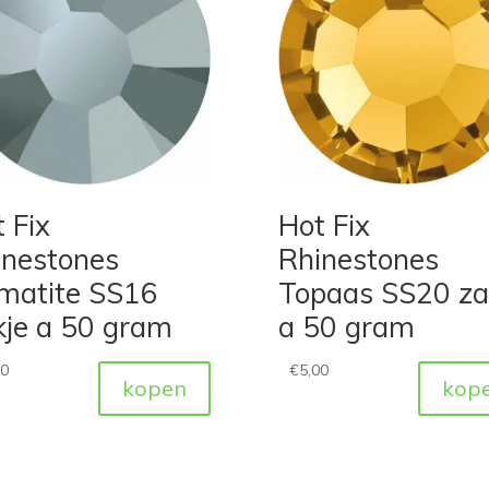
 Fix
Hot Fix
inestones
Rhinestones
matite SS16
Topaas SS20 za
kje a 50 gram
a 50 gram
00
€
5,00
kopen
kop