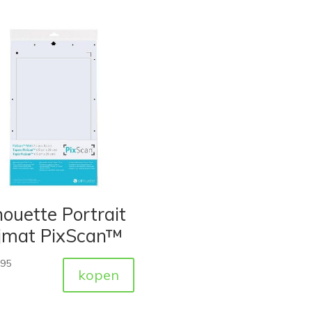
houette Portrait
ijmat PixScan™
,95
kopen