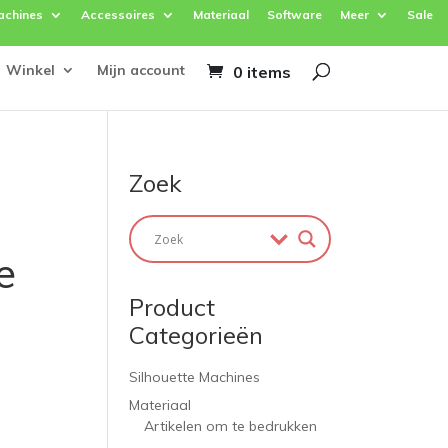
achines
Accessoires
Materiaal
Software
Meer
Sale
Winkel
Mijn account
0 items
Zoek
e
Product
Categorieën
Silhouette Machines
Materiaal
Artikelen om te bedrukken