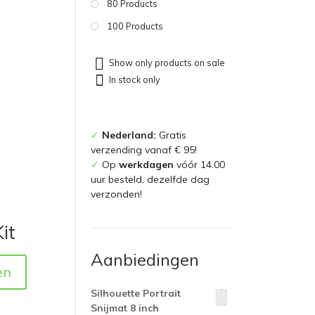
80 Products
100 Products
Show only products on sale
In stock only
✓
Nederland:
Gratis
verzending vanaf € 95!
✓
Op
werkdagen
vóór 14.00
uur besteld, dezelfde dag
verzonden!
it
Aanbiedingen
en
Silhouette Portrait
Snijmat 8 inch