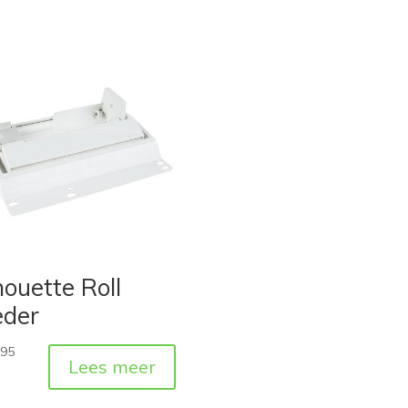
houette Roll
eder
,95
Lees meer