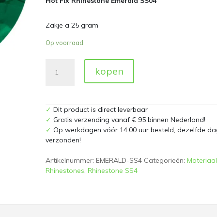
Hot Fix Rhinestone Emerald SS04
Zakje a 25 gram
Op voorraad
Hot
kopen
Fix
Rhinestone
Emerald
SS04
✓
Dit product is direct leverbaar
Zakje
✓
Gratis verzending vanaf € 95 binnen Nederland!
a
✓
Op werkdagen vóór 14.00 uur besteld, dezelfde da
25
verzonden!
gram
aantal
Artikelnummer:
EMERALD-SS4
Categorieën:
Materiaal
Rhinestones
,
Rhinestone SS4