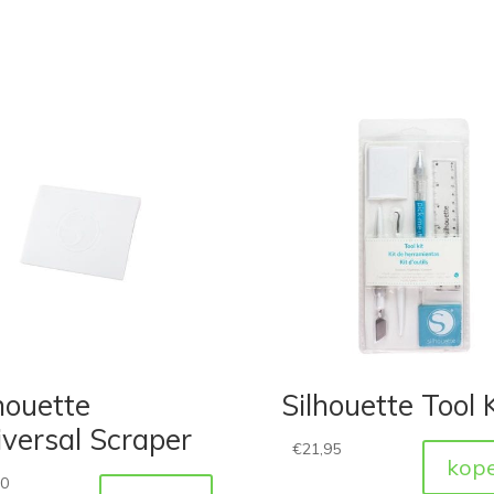
houette
Silhouette Tool K
versal Scraper
€
21,95
kop
50