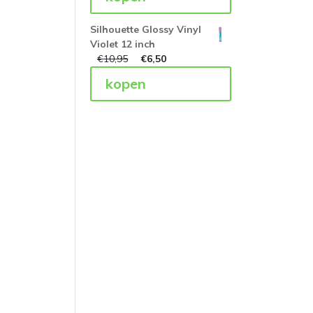
Silhouette Glossy Vinyl
Violet 12 inch
€
10,95
€
6,50
kopen