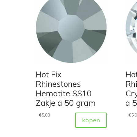
Hot Fix
Hot
Rhinestones
Rh
Hematite SS10
Cry
Zakje a 50 gram
a 
€
5,00
€
5,
kopen