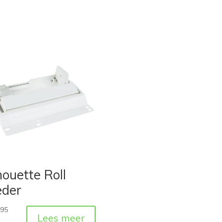
houette Roll
eder
,95
Lees meer