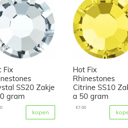
 Fix
Hot Fix
inestones
Rhinestones
stal SS20 Zakje
Citrine SS10 Za
50 gram
a 50 gram
00
€
7,00
kopen
kop