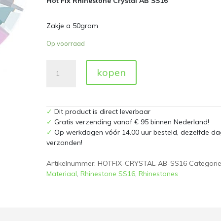
Hot Fix Rhinestone Crystal AB SS16
Zakje a 50gram
Op voorraad
Hot
kopen
Fix
Rhinestone
Crystal
AB
✓
Dit product is direct leverbaar
SS16
✓
Gratis verzending vanaf € 95 binnen Nederland!
Zakje
✓
Op werkdagen vóór 14.00 uur besteld, dezelfde da
a
verzonden!
50
gram
Artikelnummer:
HOTFIX-CRYSTAL-AB-SS16
Categorie
aantal
Materiaal
,
Rhinestone SS16
,
Rhinestones