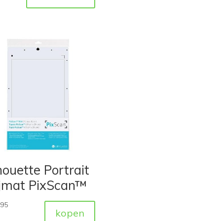
houette Portrait
ijmat PixScan™
,95
kopen