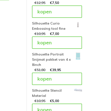
€
12,95
€
7,50
kopen
Silhouette Curio
Embossing tool fine
€
10,95
€
7,00
kopen
Silhouette Portrait
Snijmat pakket van 4 x
8inch
€
51,80
€
39,95
kopen
Silhouette Stencil
Material
€
10,95
€
5,00
kopen