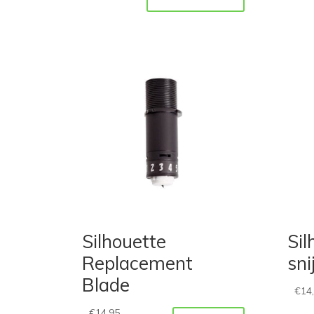
Silhouette
Sil
Replacement
sn
Blade
€
14
€
14,95