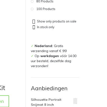
80 Products
100 Products
Show only products on sale
In stock only
✓
Nederland:
Gratis
verzending vanaf € 95!
✓
Op
werkdagen
vóór 14.00
uur besteld, dezelfde dag
verzonden!
it
Aanbiedingen
Silhouette Portrait
en
Snijmat 8 inch