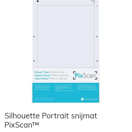
Silhouette Portrait snijmat
PixScan™