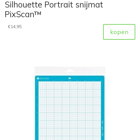
Silhouette Portrait snijmat
PixScan™
€
14,95
kopen