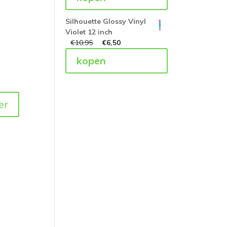
Silhouette Glossy Vinyl
Violet 12 inch
€
10,95
€
6,50
kopen
er