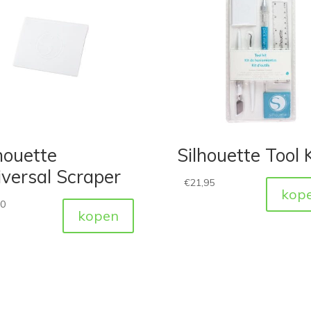
houette
Silhouette Tool K
versal Scraper
€
21,95
kop
50
kopen