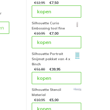
€
12,95
€
7,50
kopen
r
Silhouette Curio
en
Embossing tool fine
€
10,95
€
7,00
kopen
Silhouette Portrait
Snijmat pakket van 4 x
8inch
€
51,80
€
39,95
kopen
Silhouette Stencil
Material
€
10,95
€
5,00
kopen