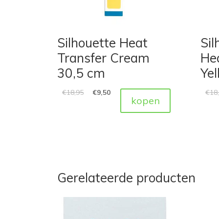
Silhouette Heat
Sil
Transfer Cream
He
30,5 cm
Ye
€
18,95
€
9,50
€
18
kopen
Gerelateerde producten