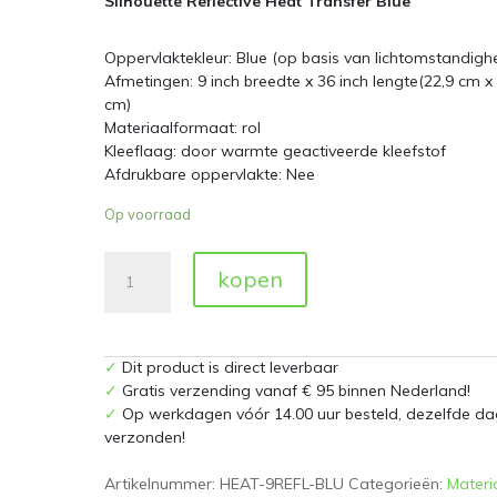
Silhouette Reflective Heat Transfer Blue
Oppervlaktekleur: Blue (op basis van lichtomstandigh
Afmetingen: 9 inch breedte x 36 inch lengte(22,9 cm x
cm)
Materiaalformaat: rol
Kleeflaag: door warmte geactiveerde kleefstof
Afdrukbare oppervlakte: Nee
Op voorraad
Silhouette
kopen
Reflective
Heat
Transfer
Blue
✓
Dit product is direct leverbaar
22,9cm
✓
Gratis verzending vanaf € 95 binnen Nederland!
aantal
✓
Op werkdagen vóór 14.00 uur besteld, dezelfde da
verzonden!
Artikelnummer:
HEAT-9REFL-BLU
Categorieën:
Materi