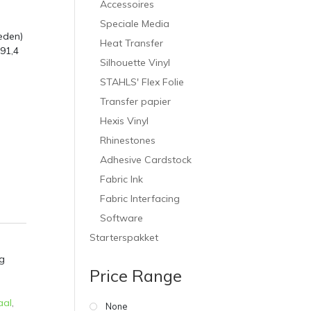
Accessoires
Speciale Media
eden)
Heat Transfer
 91,4
Silhouette Vinyl
STAHLS' Flex Folie
Transfer papier
Hexis Vinyl
Rhinestones
Adhesive Cardstock
Fabric Ink
Fabric Interfacing
Software
Starterspakket
g
Price Range
aal
,
None