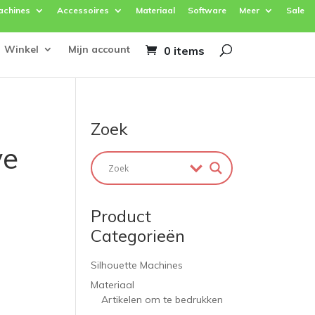
achines
Accessoires
Materiaal
Software
Meer
Sale
Winkel
Mijn account
0 items
Zoek
ve
Product
Categorieën
Silhouette Machines
Materiaal
Artikelen om te bedrukken