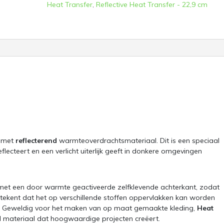
Heat Transfer
,
Reflective Heat Transfer - 22,9 cm
g met
reflecterend
warmteoverdrachtsmateriaal. Dit is een speciaal
lecteert en een verlicht uiterlijk geeft in donkere omgevingen
.
 met een door warmte geactiveerde zelfklevende achterkant, zodat
etekent dat het op verschillende stoffen oppervlakken kan worden
sen. Geweldig voor het maken van op maat gemaakte kleding,
Heat
d materiaal dat hoogwaardige projecten creëert.