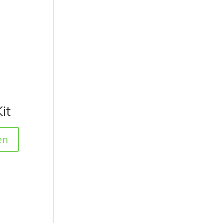
it
en