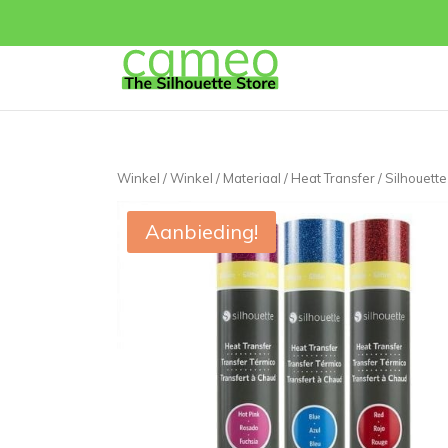
Winkel
/
Winkel
/
Materiaal
/
Heat Transfer
/ Silhouett
Aanbieding!