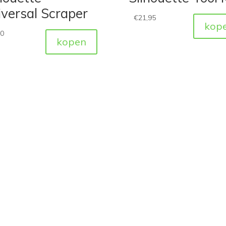
versal Scraper
€
21,95
kop
50
kopen