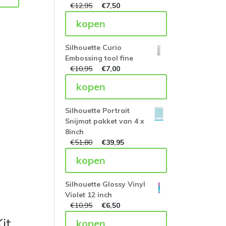
€
12,95
€
7,50
kopen
Silhouette Curio
Embossing tool fine
€
10,95
€
7,00
kopen
Silhouette Portrait
Snijmat pakket van 4 x
8inch
€
51,80
€
39,95
kopen
Silhouette Glossy Vinyl
Violet 12 inch
€
10,95
€
6,50
it
kopen