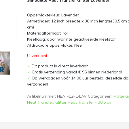
Silhouette Heat Transfer Glitter Lavender.
Oppervlaktekleur: Lavender
Afmetingen: 12 inch breedte x 36 inch lengte(30,5 cm 
cm)
Materiaalformaat: rol
Kleeflaag: door warmte geactiveerde kleefstof
Afdrukbare oppervlakte: Nee
Uitverkocht
✓
Dit product is direct leverbaar
✓
Gratis verzending vanaf € 95 binnen Nederland!
✓
Op werkdagen vóór 14.00 uur besteld, dezelfde da
verzonden!
Artikelnummer:
HEAT-12FL-LAV
Categorieën:
Materia
Heat Transfer
,
Glitter Heat Transfer - 30,5 cm