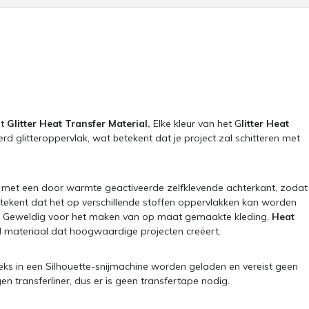
et
Glitter Heat Transfer Material.
Elke kleur van het G
litter Heat
rd glitteroppervlak, wat betekent dat je project zal schitteren met
met een door warmte geactiveerde zelfklevende achterkant, zodat
etekent dat het op verschillende stoffen oppervlakken kan worden
sen. Geweldig voor het maken van op maat gemaakte kleding,
Heat
d materiaal dat hoogwaardige projecten creëert.
eeks in een Silhouette-snijmachine worden geladen en vereist geen
en transferliner, dus er is geen transfertape nodig.