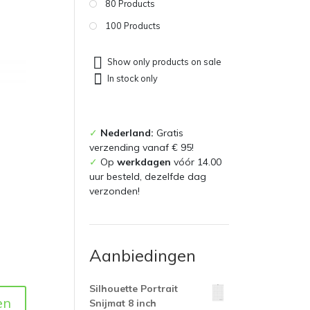
80 Products
100 Products
Show only products on sale
In stock only
✓
Nederland:
Gratis
verzending vanaf € 95!
✓
Op
werkdagen
vóór 14.00
uur besteld, dezelfde dag
verzonden!
Aanbiedingen
Silhouette Portrait
en
Snijmat 8 inch