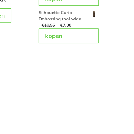
Silhouette Curio
en
Embossing tool wide
€
10,95
€
7,00
kopen