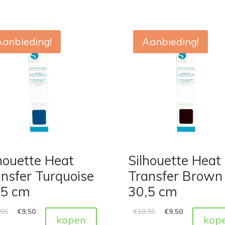
Aanbieding!
Aanbieding!
houette Heat
Silhouette Heat
nsfer Turquoise
Transfer Brown
,5 cm
30,5 cm
,95
€
9,50
€
18,95
€
9,50
kopen
kop