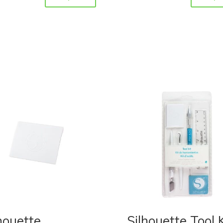
houette
Silhouette Tool K