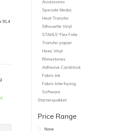
Accessoires
Speciale Media
Heat Transfer
x 91,4
Silhouette Vinyl
STAHLS' Flex Folie
Transfer papier
Hexis Vinyl
Rhinestones
Adhesive Cardstock
Fabric Ink
g
Fabric Interfacing
Software
al
,
Starterspakket
Price Range
None