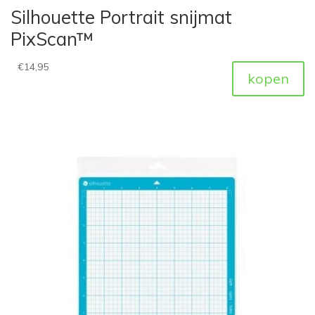
Silhouette Portrait snijmat
PixScan™
€
14,95
kopen