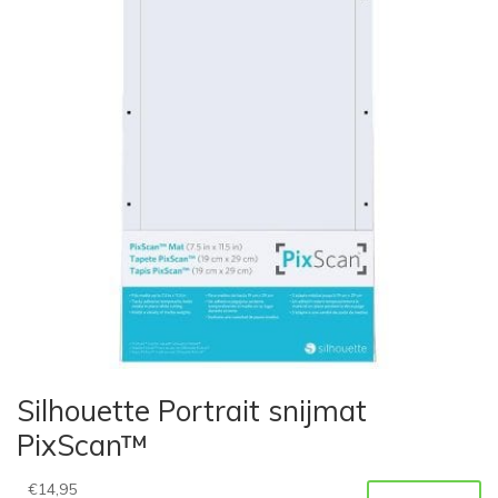
Silhouette Portrait snijmat
PixScan™
€
14,95