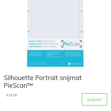
Silhouette Portrait snijmat
PixScan™
€
14,95
kopen